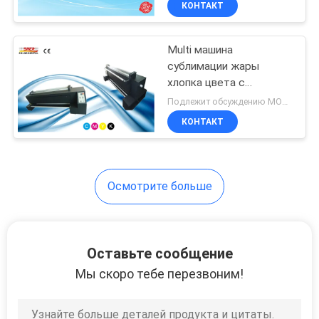
КОНТАКТ
130
жары с Piezo
принтерами
Принтер головки
Multi машина
Epson
сублимации жары
хлопка цвета с
контролем
Подлежит обсуждению MOQ:1 комплект
температуры PID
КОНТАКТ
69
Осмотрите больше
подогреватель
сублимации
Оставьте сообщение
Мы скоро тебе перезвоним!
42