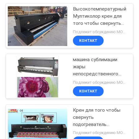
Высокотемпературный
178
Мултиколор крен для
печатная машина
того чтобы свернуть
машину 220в
Подлежит обсуждению MOQ:1 комплект
сублимации
сублимации жары -
КОНТАКТ
240в
машина сублимации
жары
непосредственного
192
красителя 2500mm для
Подлежит обсуждению MOQ:Один комплект
принтера ткани флага
КОНТАКТ
Прокладчик ткани
Крен для того чтобы
свернуть
подогреватель
сублимации краски/
Подлежит обсуждению MOQ:1 комплект
машину сублимации