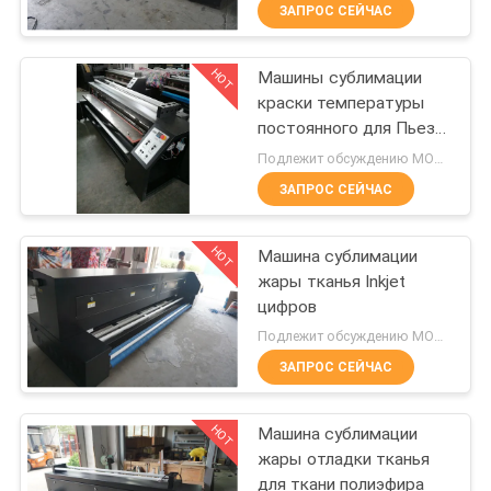
ФАБРИКА
ЗАПРОС СЕЙЧАС
HOT
Машины сублимации
КОНТРОЛЬ
55
краски температуры
КАЧЕСТВА
постоянного для Пьезо
Принтер DTF
принтеров
Подлежит обсуждению MOQ:1 комплект
КОНТАКТНЫЕ
ЗАПРОС СЕЙЧАС
ДАННЫЕ
HOT
Машина сублимации
жары тканья Inkjet
НОВОСТИ
цифров
120
Подлежит обсуждению MOQ:1 комплект
ВСЕ
Ультрафиолетовый
ЗАПРОС СЕЙЧАС
СЛУЧАИ
принтер DTF
HOT
Машина сублимации
жары отладки тканья
COMPANY
для ткани полиэфира