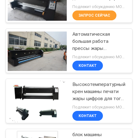
NEWS
Подлежит обсуждению MOQ:1 комплект
ЗАПРОС СЕЙЧАС
179
КАРТА
ультрафиолетовый
Автоматическая
САЙТА
большая работа
принтер
прессы жары
ПОЛИТИКА
сублимации вместе с
Подлежит обсуждению MOQ:1 комплект
Пьезо принтерами
КОНФИДЕНЦИАЛЬНОСТИ
КОНТАКТ
Высокотемпературный
83
крен машины печати
машина
жары цифров для того
чтобы свернуть 3500В
Подлежит обсуждению MOQ:1 комплект
календаря ткани
- 6000В
КОНТАКТ
блок машины