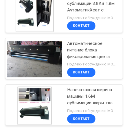
сублимации 3.8КВ 1.8м
АутоматикХеат с
106
аттестованным КЭ
Подлежит обсуждению MOQ:1 комплект
принтер eco
КОНТАКТ
растворяющий
Автоматическое
питание блока
фиксирования цвета
машины сублимации
Подлежит обсуждению MOQ:1 комплект
жары большого
КОНТАКТ
255
формата и займет
система
Печатная машина
Напечатанная ширина
машины 1.6М
флага
сублимации жары ткани
сразу на сушильщике
Подлежит обсуждению MOQ:1 комплект
ткани
КОНТАКТ