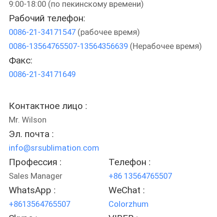
9:00-18:00 (по пекинскому времени)
ФАБРИКА
Рабочий телефон:
0086-21-34171547
(рабочее время)
КОНТРОЛЬ
0086-13564765507-13564356639
(Нерабочее время)
КАЧЕСТВА
Факс:
0086-21-34171649
КОНТАКТНЫЕ
ДАННЫЕ
Контактное лицо :
Mr. Wilson
НОВОСТИ
Эл. почта :
info@srsublimation.com
ВСЕ
Профессия :
Телефон :
Sales Manager
+86 13564765507
СЛУЧАИ
WhatsApp :
WeChat :
+8613564765507
Colorzhum
COMPANY