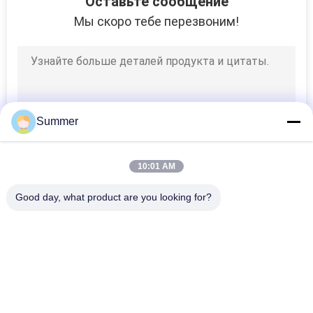
Оставьте сообщение
Мы скоро тебе перезвоним!
Summer
10:01 AM
Good day, what product are you looking for?
Популярные категории
Все
Печатная Машина 
Печатная Машина 
Тканья Цифров
Ткани Цифров
Ультрафиолетовый 
Принтер DTF
Принтер DTF