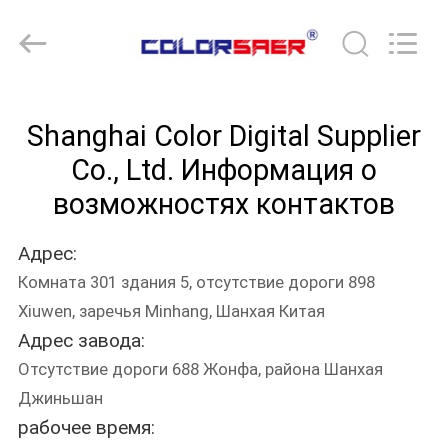
Shanghai
Color
Digital
Supplier
Co.,
Ltd..
All
Rights
ГЛАВНАЯ
Reserved.
Shanghai Color Digital Supplier
СТРАНИЦА
Co., Ltd. Информация о
ПРОДУКЦИЯ
возможностях контактов
Адрес:
РОЛИКИ
Комната 301 здания 5, отсутствие дороги 898
Xiuwen, заречья Minhang, Шанхая Китая
О
Адрес завода:
КОМПАНИИ
Отсутствие дороги 688 Жонфа, района Шанхая
Джиньшан
НАША
рабочее время: