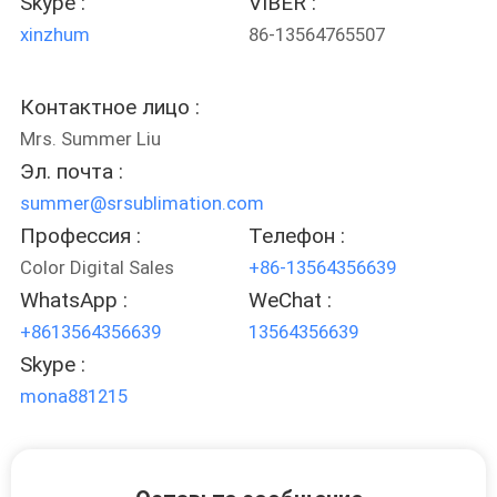
Skype :
VIBER :
NEWS
xinzhum
86-13564765507
КАРТА
Контактное лицо :
САЙТА
Mrs. Summer Liu
Эл. почта :
ПОЛИТИКА
summer@srsublimation.com
Профессия :
Телефон :
КОНФИДЕНЦИАЛЬНОСТИ
Color Digital Sales
+86-13564356639
WhatsApp :
WeChat :
+8613564356639
13564356639
Skype :
mona881215