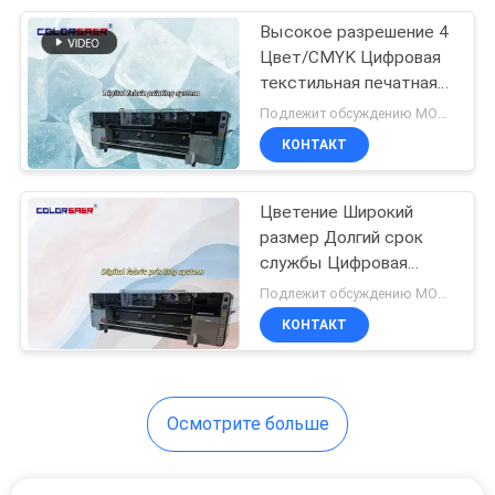
чернилами на водной
основе
Высокое разрешение 4
178
Цвет/CMYK Цифровая
печатная машина
текстильная печатная
система CSR3200
Подлежит обсуждению MOQ:1 комплект
сублимации
Ткань Плотер с
КОНТАКТ
пигментом &
сублимационным
чернилом
Цветение Широкий
размер Долгий срок
службы Цифровая
192
текстильная печатная
Подлежит обсуждению MOQ:1 комплект
система Высокая
КОНТАКТ
Прокладчик ткани
производственная
способность
Тканинный график
Осмотрите больше