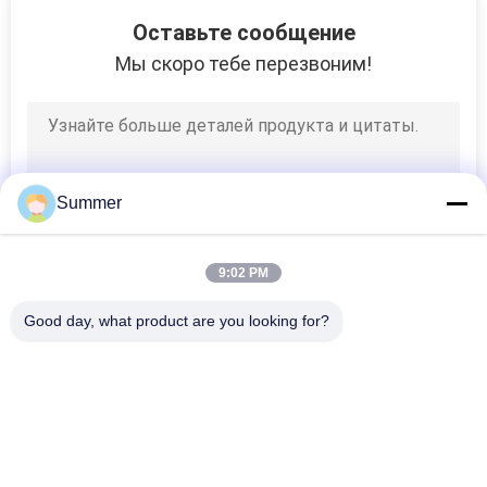
130
Оставьте сообщение
Принтер головки
Мы скоро тебе перезвоним!
Epson
Summer
69
9:02 PM
подогреватель
Good day, what product are you looking for?
сублимации
Популярные категории
Все
Печатная Машина 
Печатная Машина 
Тканья Цифров
Ткани Цифров
42