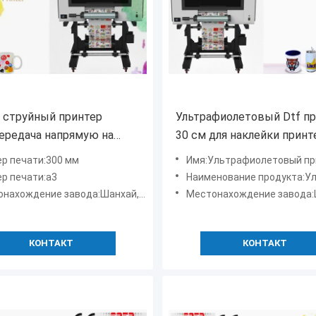
 струйный принтер
Ультрафиолетовый Dtf п
ередача напрямую на
30 см для наклейки принт
ный принтер с
наклейки чернила на люб
р печати:300 мм
Имя:Ультрафиолетовый прин
оразрешимой печатной
твердом материале
р печати:а3
Наименование продукта:Ультрафиолетовый при
ой
нахождение завода:Шанхай, Китай
Местонахождение завода:Шанха
КОНТАКТ
КОНТАКТ