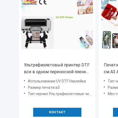
Ультрафиолетовый принтер DTF
Печатн
все в одном переносной пленке
см А3 A
УФ-принтер с головкой 3 шт.
Использование:UV DTF Наклейка
Тип ч
Размер печати:а3
Разме
Тип чернил:Ультрафиолетовые чернила
Место
КОНТАКТ