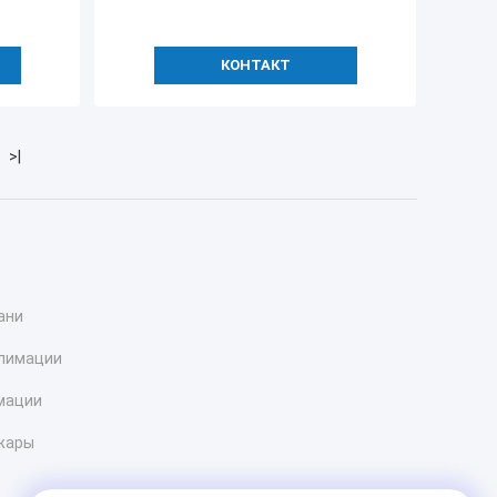
КОНТАКТ
>|
ани
блимации
мации
жары