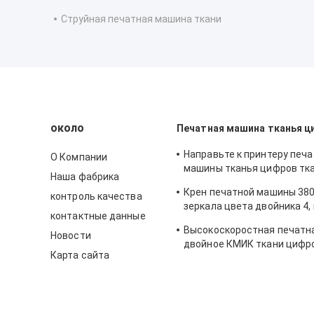
Струйная печатная машина ткани
около
Печатная машина тканья ц
Направьте к принтеру печ
О Компании
машины тканья цифров тк
Наша фабрика
напольному для домашнег
Крен печатной машины 380
контроль качества
зеркала цвета двойника 4,
контактные данные
свернуть
Высокоскоростная печатн
Новости
двойное КМИК ткани цифр
Карта сайта
печати Кйосера