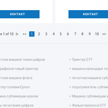
КОНТАКТ
КОНТАКТ
e 1 of 10
|<
<<
1
2
3
4
5
6
7
8
9
10
>>
атная машина ткани цифров
Принтер DTF
трафиолетовый принтер
машина календаря тк
атная машина флага
печатная машина су
тер головки Epson
подогреватель субли
ина сублимации краски
Машина сублимации 
ь печатания цифров
Фильм переноса DTF