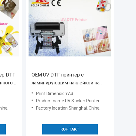
ер DTF
OEM UV DTF принтер с
онного
ламинирующим наклейкой на
/ шаров
этикетки
Print Dimension:A3
жи /
Product name:UV Sticker Printer
hina
Factory location:Shanghai, China
КОНТАКТ