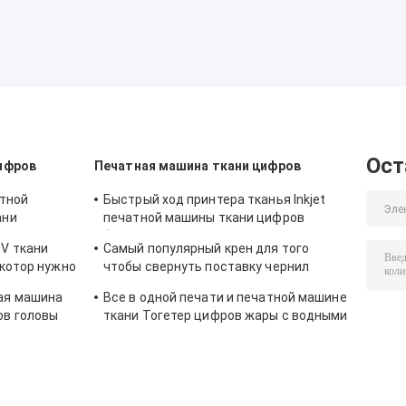
Ост
ифров
Печатная машина ткани цифров
атной
Быстрый ход принтера тканья Inkjet
ани
печатной машины ткани цифров
о украшения
большого формата для флагов
V ткани
Самый популярный крен для того
 котор нужно
чтобы свернуть поставку чернил
автоматической печатной машины
ая машина
Все в одной печати и печатной машине
тканья непрерывную
ов головы
ткани Тогетер цифров жары с водными
чернилами