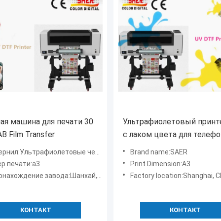
ая машина для печати 30
Ультрафиолетовый принт
B Film Transfer
с лаком цвета для телеф
чехла / подарков / фото 
ернил:Ультрафиолетовые чернила
Brand name:SAER
/ металла / пластика / ко
р печати:а3
Print Dimension:A3
чашки печати
нахождение завода:Шанхай, Китай
Factory location:Shanghai, C
КОНТАКТ
КОНТАКТ