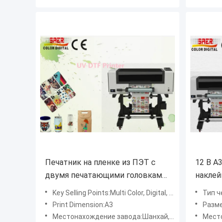
Печатник на пленке из ПЭТ с
12 В А
двумя печатающими головками
наклей
Печатники DTF размером A3
принте
Key Selling Points:Multi Color, Digital, Long Service Life, Automatic, Sustainable, Low Maintenance Cost, Easy to Operate, High Productivity, High Safety Level, High-accuracy
Тип ч
Цифровые печатники DTF для
Print Dimension:A3
Разме
малого бизнеса
Местонахождение завода:Шанхай, Китай
Место