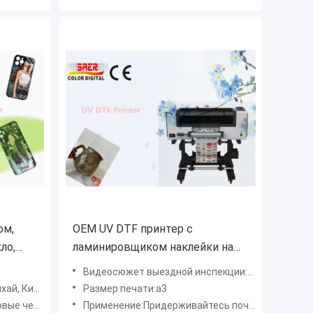
ом,
OEM UV DTF принтер с
ло,
ламинировщиком наклейки на
а
этикетки Чашечная печатная
Видеосюжет выездной инспекции:Оникс
нтер
машина для малого домашнего
, Китай
Размер печати:а3
бизнеса
 чернила
Применение:Придерживайтесь почти неограниченного материала