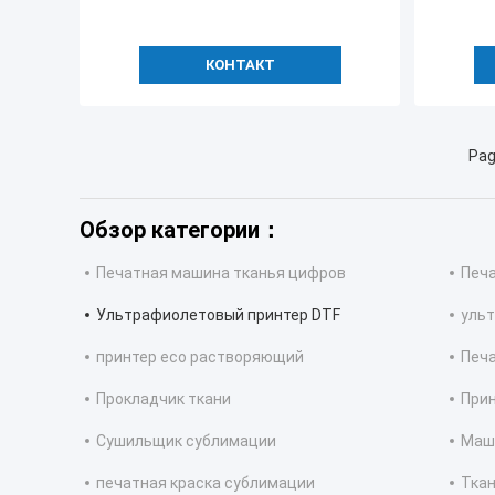
КОНТАКТ
Pag
Обзор категории：
Печатная машина тканья цифров
Печ
Ультрафиолетовый принтер DTF
уль
принтер eco растворяющий
Печ
Прокладчик ткани
Прин
Сушильщик сублимации
Маш
печатная краска сублимации
Ткан