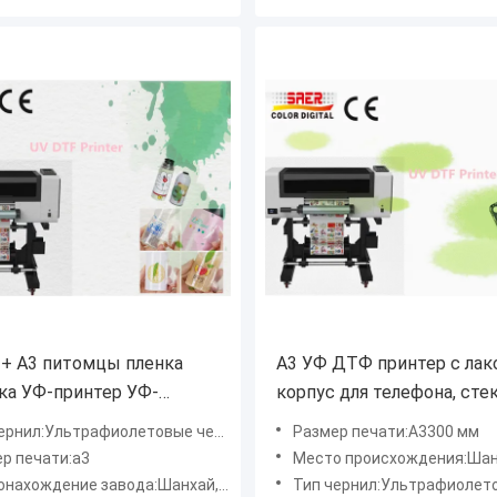
3+ А3 питомцы пленка
А3 УФ ДТФ принтер с лак
ка УФ-принтер УФ-
корпус для телефона, стек
р
цилиндр бутылка ID-карт
ернил:Ультрафиолетовые чернила
Размер печати:А3300 мм
принтер УФ наклейки при
р печати:а3
Место происхождения:Шанхай
нахождение завода:Шанхай, Китай
Тип чернил:Ультрафиолетовые