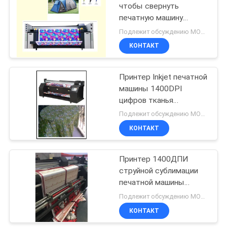
чтобы свернуть
печатную машину
цифров ткани с головой
Подлежит обсуждению MOQ:1 комплект
Эпсон 4720
КОНТАКТ
Принтер Inkjet печатной
машины 1400DPI
цифров тканья
сублимации Muticolor
Подлежит обсуждению MOQ:1 комплект
КОНТАКТ
Принтер 1400ДПИ
струйной сублимации
печатной машины
цифров ткани цифровой
Подлежит обсуждению MOQ:1 комплект
диаметр крена 3
КОНТАКТ
дюймов