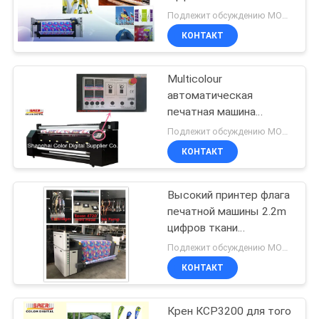
NEWS
печатной машины
Подлежит обсуждению MOQ:1 комплект
знамени печатной
КОНТАКТ
машины цифров ткани
КАРТА
Multicolour
САЙТА
автоматическая
печатная машина
ПОЛИТИКА
цифров тканья, котор
Подлежит обсуждению MOQ:1 комплект
нужно сделать для того
КОНФИДЕНЦИАЛЬНОСТИ
КОНТАКТ
чтобы свернуть вверх
знамена
Высокий принтер флага
печатной машины 2.2m
цифров ткани
разрешения/пляж
Подлежит обсуждению MOQ:1 комплект
КОНТАКТ
Крен КСР3200 для того