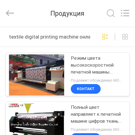
Shanghai
Color
Digital
Продукция
Supplier
Co.,
Ltd..
All
Rights
ГЛАВНАЯ
Reserved.
textile digital printing machine онлайн производство
СТРАНИЦА
Режим цвета
ПРОДУКЦИЯ
высокоскоростной
печатной машины
РОЛИКИ
двойной КМИК цифров
Подлежит обсуждению MOQ:1 комплект
ткани
КОНТАКТ
О
Полный цвет
КОМПАНИИ
направляет к печатной
машине цифров тканья
НАША
ткани с головкой Epson
Подлежит обсуждению MOQ:1 комплект