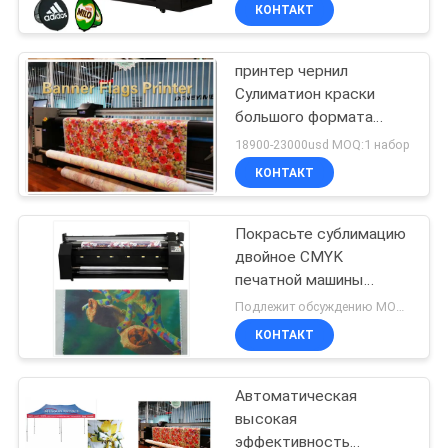
Dx7
ФАБРИКА
КОНТАКТ
принтер чернил
КОНТРОЛЬ
Сулиматион краски
КАЧЕСТВА
большого формата
печатной машины
18900-23000usd MOQ:1 набор
цифров ткани 1800ДПИ
КОНТАКТНЫЕ
КОНТАКТ
ДАННЫЕ
Покрасьте сублимацию
двойное CMYK
НОВОСТИ
печатной машины
цифров тканья
Подлежит обсуждению MOQ:1 комплект
ВСЕ
КОНТАКТ
СЛУЧАИ
Автоматическая
высокая
COMPANY
эффективность