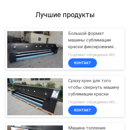
Лучшие продукты
Большой формат
машины сублимации
краски фиксирования
ткани для сразу
Подлежит обсуждению MOQ:Один комплект
печатной машины
КОНТАКТ
тканья
Сразу крен для того
чтобы свернуть машину
сублимации краски
Подлежит обсуждению MOQ:1 комплект
КОНТАКТ
Машина топления