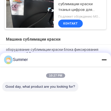
сублимации краски
тканья цифров для
полиэфира
Подлежит обсуждению MOQ:Один комплект
КОНТАКТ
Машина сублимации краски
оборудование сублимации краски блока фиксирования
полиэстера 1.8m
Summer
3 Эпсон 4720 голов красят оборудование сублимации с
чернилами водного/рассеивания
10:27 PM
ширина сушильщика 1600мм сублимации ткани машины
сублимации краски силы 3.5кв работая
Good day, what product are you looking for?
Популярные категории
Все
Печатная Машина 
Печатная Машина 