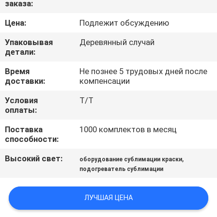
заказа:
ФАБРИКА
Цена:
Подлежит обсуждению
КОНТРОЛЬ
Упаковывая
Деревянный случай
КАЧЕСТВА
детали:
Время
Не познее 5 трудовых дней после
доставки:
компенсации
КОНТАКТНЫЕ
ДАННЫЕ
Условия
T/T
оплаты:
Поставка
1000 комплектов в месяц
НОВОСТИ
способности:
Высокий свет:
,
оборудование сублимации краски
ВСЕ
подогреватель сублимации
СЛУЧАИ
ЛУЧШАЯ ЦЕНА
COMPANY