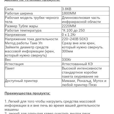
Сила
3.8КВ
Работая ширина
1800ММ
Рабочая модель трубки черного
Длинноволновая часть
тела
инфракрасной области
Размер Тубле жары
2220ММ
Работая температура
°К 100 до 250
Напряжение
0 к 1.2Кг
Напряжение тока деятельности
220~240В 50ХЗ
Метод работы Таке Уп
Сразу вне или крен,
Займите диаметр средств
который нужно свернуть.
массовой информации (крен,
300мм
который нужно свернуть)
Вес
330Кг
Аттестация
Аттестованный КЭ
Пакет
Высокой интенсивности
стандартное коробки
пакета окуривание не
Доступный принтер
Мимаки, Рональд, Мутох и
любой принтер Пязо
Преимущества продукта:
1.
Легкий для того чтобы нагрузить средства массовой
информации в и вне печь во время вашей деятельности
машины
2. легкий для открытия кавер очистить внутри печи