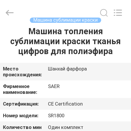
Shanghai
Color
Digital
Supplier
Co.,
Машина сублимации краски
Ltd..
All
Rights
Машина топления
ГЛАВНАЯ
Reserved.
сублимации краски тканья
СТРАНИЦА
цифров для полиэфира
ПРОДУКЦИЯ
Место
Шанхай фарфора
происхождения:
РОЛИКИ
Фирменное
SAER
наименование:
О
Сертификация:
CE Certification
КОМПАНИИ
Номер модели:
SR1800
НАША
Количество мин
Один комплект