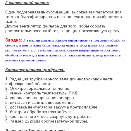
2 включенной части:
Один подогреватель сублимации, высокая температура для
того чтобы зафиксировать цвет напечатанного изображения
ткани.
Другое вентилятор фильтра для того чтобы собрать
расточительствованный газ, защищает окружающую среду.
Сводка:
Эта машина главным образом направленная на программу обработки
столба для печати ткани, сушит влажные чернила, тогда появляется реальная
картина вы хотите. Эта машина главным образом направленная на программу
обработки столба для печати ткани, сушит влажные чернила, тогда появляется
реальная картина вы хотите.
Характеристика продукта:
1.
Радиация трубки черного тела длинноволновой части
инфракрасной области.
2. Электро термальное топление.
3. умный контроль температуры ПИД.
4. управление напряжения цифров.
5. питаться и занять одновременны.
6. доставка вентилятора вакуума Контроллабле.
7. быстрая обработка газа кабеля.
8.
Крен для того чтобы свернуть путь работы.
9.
Размер 2220мм обогревательной трубы.
Данные по Течинкал продукта: