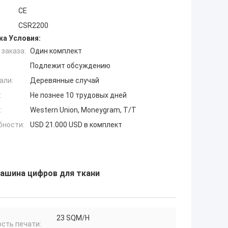
CE
CSR2200
ка Условия:
заказа:
Один комплект
Подлежит обсуждению
али:
Деревянные случай
:
Не познее 10 трудовых дней
:
Western Union, Moneygram, T/T
бности:
USD 21.000 USD в комплект
ашина цифров для ткани
23 SQM/H
сть печати: