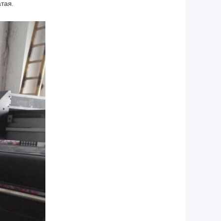
атая
.