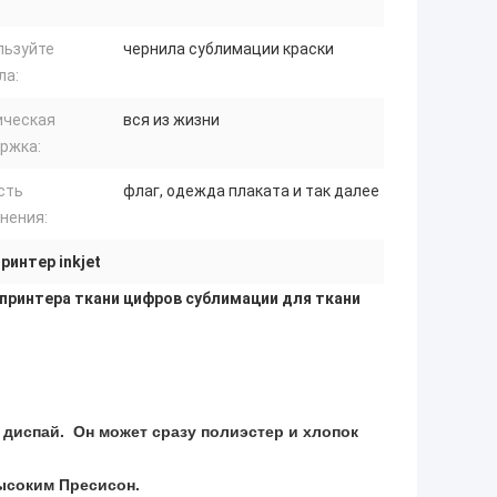
льзуйте
чернила сублимации краски
ла:
ическая
вся из жизни
ржка:
сть
флаг, одежда плаката и так далее
нения:
ринтер inkjet
принтера ткани цифров сублимации для ткани
 диспай. Он может сразу полиэстер и хлопок
ысоким Пресисон.