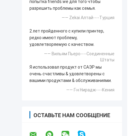
попытка friends.we для того чтобы
разрешить проблемы как семья.
—— Zekai Алтай----Турция
2 лет пройденного с купили принтер,
редко имеют проблему,
удовлетворяемую с качеством.
—— Вильям Пьеро----Соединенные
Штаты
Я использовал продукт от САЭР мы
очень счастливы & удовлетворены с
вашими продуктами & обслуживаниями.
—— Г-н Нирадж----Кения
ОСТАВЬТЕ НАМ СООБЩЕНИЕ