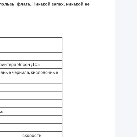
ользы флага. Никакой запах, никакой не
принтера Эпсон ДС5
ивные чернила, кисловочные
ил
скорость