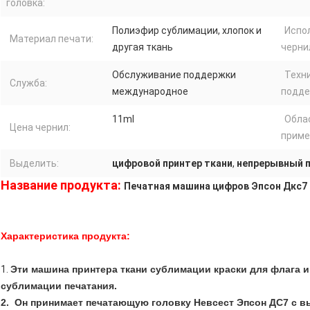
головка:
Полиэфир сублимации, хлопок и
Испо
Материал печати:
другая ткань
черни
Обслуживание поддержки
Техн
Служба:
международное
подде
11ml
Обла
Цена чернил:
приме
Выделить:
цифровой принтер ткани
,
непрерывный п
Название продукта:
Печатная машина цифров Эпсон Дкс7 
Характеристика продукта:
1.
Эти машина принтера ткани сублимации краски для флага и
сублимации печатания.
2. Он принимает печатающую головку Невсест Эпсон ДС7 с в