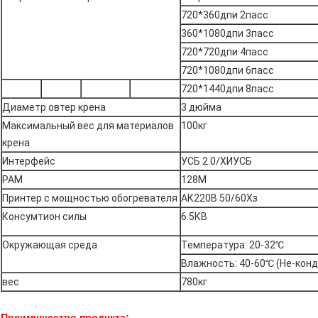
720*360дпи 2пасс
360*1080дпи 3пасс
720*720дпи 4пасс
720*1080дпи 6пасс
720*1440дпи 8пасс
Диаметр овтер крена
3 дюйма
Максимальный вес для материалов
100кг
крена
Интерфейс
УСБ 2.0/ХИУСБ
РАМ
128М
Принтер с мощностью обогревателя
АК220В 50/60Хз
Консумтион силы
6.5КВ
Окружающая среда
Температура: 20-32℃
Влажность: 40-60℃ (Не-кон
вес
780кг
Преимущество продукта: