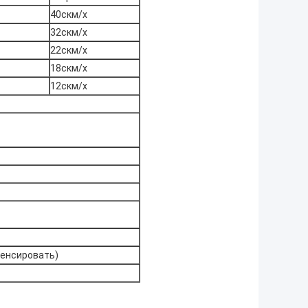
40скм/х
32скм/х
22скм/х
18скм/х
12скм/х
денсировать)