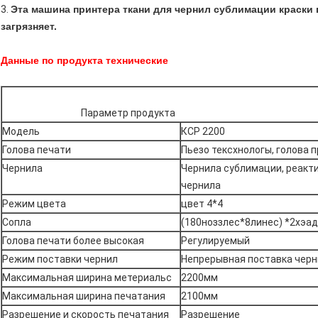
3.
Эта машина принтера ткани для чернил сублимации краски п
загрязняет.
Данные по продукта технические
Параметр продукта
Модель
КСР 2200
Голова печати
Пьезо тексхнологы, голова 
Чернила
Чернила сублимации, реакт
чернила
Режим цвета
цвет 4*4
Сопла
(180ноззлес*8линес) *2хэад
Голова печати более высокая
Регулируемый
Режим поставки чернил
Непрерывная поставка черн
Максимальная ширина метериальс
2200мм
Максимальная ширина печатания
2100мм
Разрешение и скорость печатания
Разрешение