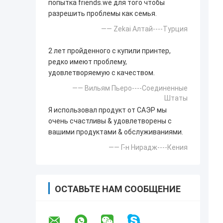
попытка friends.we для того чтобы
разрешить проблемы как семья.
—— Zekai Алтай----Турция
2 лет пройденного с купили принтер,
редко имеют проблему,
удовлетворяемую с качеством.
—— Вильям Пьеро----Соединенные
Штаты
Я использовал продукт от САЭР мы
очень счастливы & удовлетворены с
вашими продуктами & обслуживаниями.
—— Г-н Нирадж----Кения
ОСТАВЬТЕ НАМ СООБЩЕНИЕ