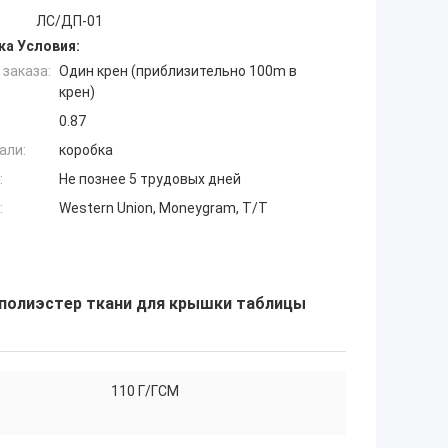
ЛС/ДП-01
ка Условия:
заказа:
Один крен (приблизительно 100m в
крен)
0.87
али:
коробка
:
Не познее 5 трудовых дней
:
Western Union, Moneygram, T/T
 полиэстер ткани для крышки таблицы
110 Г/ГСМ