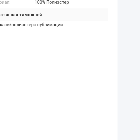
риал:
100% Полиэстер
чатанная таможней
ткани/полиэстера сублимации