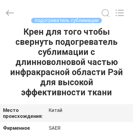
Shanghai
Color
Digital
Supplier
Co.,
подогреватель сублимации
Ltd..
All
Rights
Крен для того чтобы
ГЛАВНАЯ
Reserved.
свернуть подогреватель
СТРАНИЦА
сублимации с
ПРОДУКЦИЯ
длинноволновой частью
инфракрасной области Рэй
РОЛИКИ
для высокой
эффективности ткани
О
КОМПАНИИ
Место
Китай
происхождения:
НАША
Фирменное
SAER