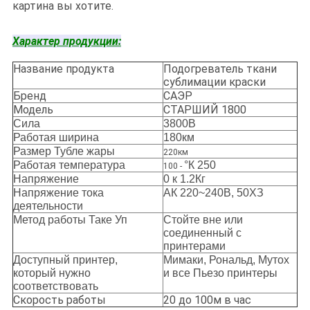
картина вы хотите.
Характер продукции:
Название продукта
Подогреватель ткани
сублимации краски
Бренд
САЭР
Модель
СТАРШИЙ 1800
Сила
3800В
Работая ширина
180км
Размер Тубле жары
220км
Работая температура
°К 250
100 -
Напряжение
0 к 1.2Кг
Напряжение тока
АК 220~240В, 50ХЗ
деятельности
Метод работы Таке Уп
Стойте вне или
соединенный с
принтерами
Доступный принтер,
Мимаки, Рональд, Мутох
который нужно
и все Пьезо принтеры
соответствовать
Скорость работы
20 до 100м в час