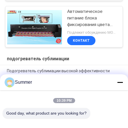
Автоматическое
питание блока
фиксирования цвета
машины подогревателя
Подлежит обсуждению MOQ:1 комплект
сублимации большого
КОНТАКТ
формата займет
система
подогреватель сублимации
Подогреватель сублимации высокой эффективности
сразу печатает равномерную деятельность скорости
Summer
220 - принтер сублимации жары напряжения тока 240в для
ткани с высокой температурой
10:39 PM
Автоматическое питание блока фиксирования цвета
машины сублимации жары большого формата
Good day, what product are you looking for?
Популярные категории
Все