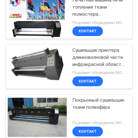
топления ткани
полиэстера
подогревателя
Подлежит обсуждению MOQ:1 комплект
сублимации знамен
КОНТАКТ
флагов
Сушильщик принтера
длинноволновой части
инфракрасной области
высокой
Подлежит обсуждению MOQ:1 комплект
эффективности с
КОНТАКТ
управлением
напряжения цифров
Покрынный сушильщик
ткани полиэфира
Подлежит обсуждению MOQ:1 комплект
КОНТАКТ