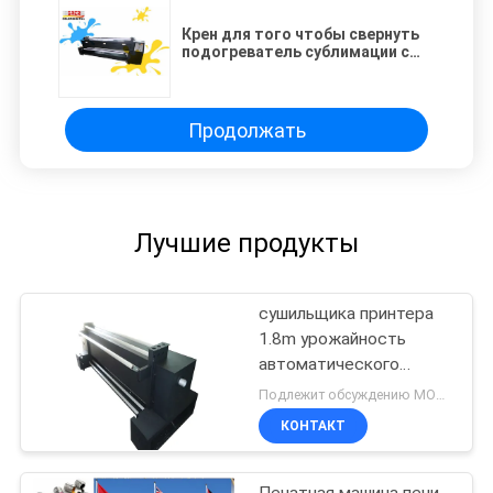
Крен для того чтобы свернуть
подогреватель сублимации с
длинноволновой частью
инфракрасной области Рэй для
высокой эффективности ткани
Продолжать
Лучшие продукты
сушильщика принтера
1.8m урожайность
автоматического
высокая с Electro
Подлежит обсуждению MOQ:1 комплект
термальным топлением
КОНТАКТ
Печатная машина печи