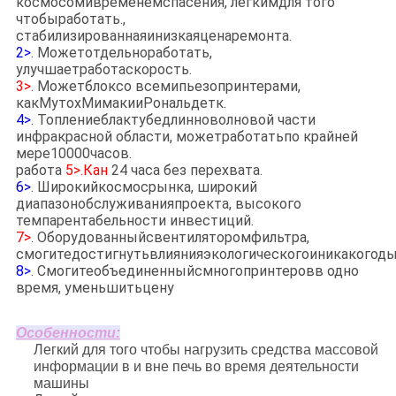
космосомивременемспасения, легкимдля того
чтобыработать.,
стабилизированнаяинизкаяценаремонта.
2>
. Можетотдельноработать,
улучшаетработаскорость.
3>
. Можетблоксо всемипьезопринтерами,
какМутохМимакииРональдетк.
4>
. Топлениеблактубедлинноволновой части
инфракрасной области, можетработатьпо крайней
мере10000часов.
работа
5>.Кан
24 часа без перехвата.
6>
. Широкийкосмосрынка, широкий
диапазонобслуживанияпроекта, высокого
темпарентабельности инвестиций.
7>
. Оборудованныйсвентиляторомфильтра,
смогитедостигнутьвлиянияэкологическогоиникакогод
8>
. Смогитеобъединенныйсмногопринтеровв одно
время, уменьшитьцену
Особенности
:
Легкий для того чтобы нагрузить средства массовой
информации в и вне печь во время деятельности
машины