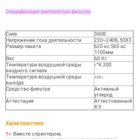
Спецификация вентилятора фильтра
Сила
360В
Напряжение тока деятельности
220~240В, 50ХЗ
Размер пакета
620 кс 565 кс
1100мм
Вес
60 Кг
Температура воздушной среды
°К 200
>
входного сигнала
Температура воздушной среды
<25>
выхода
Средство фильтра
Активный
углерод
Аттестация
Аттестованный
КЭ
Характеристики:
1>
. Вместе спринтером,