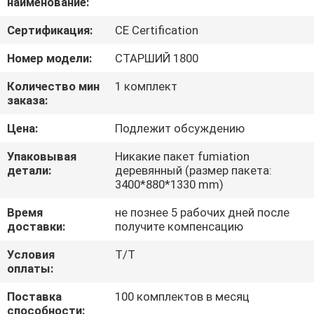
наименование:
ФАБРИКА
Сертификация:
CE Certification
КОНТРОЛЬ
Номер модели:
СТАРШИЙ 1800
КАЧЕСТВА
Количество мин
1 комплект
заказа:
КОНТАКТНЫЕ
Цена:
Подлежит обсуждению
ДАННЫЕ
Упаковывая
Никакие пакет fumiation
детали:
деревянный (размер пакета:
3400*880*1330 mm)
НОВОСТИ
Время
не познее 5 рабочих дней после
доставки:
получите компенсацию
ВСЕ
Условия
T/T
СЛУЧАИ
оплаты:
Поставка
100 комплектов в месяц
COMPANY
способности: