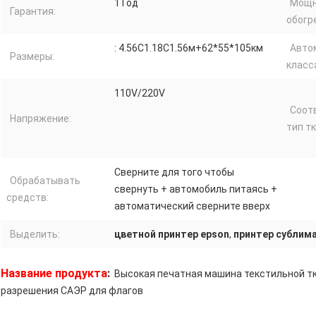
1 Год
Мощн
Гарантия:
обогр
: 4.56С1.18С1.56м+62*55*105км
Авто
Размеры:
класс
110V/220V
Соот
Напряжение:
тип тк
Сверните для того чтобы
Обрабатывать
свернуть + автомобиль питаясь +
средств:
автоматический сверните вверх
Выделить:
цветной принтер epson
,
принтер сублим
Название продукта
:
Высокая печатная машина текстильной т
разрешения САЭР для флагов