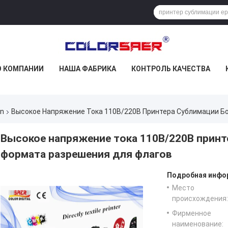
О КОМПАНИИ
НАША ФАБРИКА
КОНТРОЛЬ КАЧЕСТВА
on
Высокое Напряжение Тока 110В/220В Принтера Сублимации Б
Высокое напряжение тока 110В/220В прин
формата разрешения для флагов
Подробная инфор
Место
происхождения:
Фирменное
наименование: