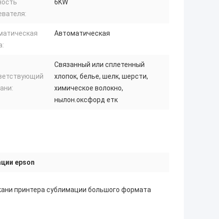
ость
6KW
евателя:
матическая
Автоматическая
а:
Связанный или сплетенный
ветствующий
хлопок, белье, шелк, шерсти,
ани:
химическое волокно,
нылон.оксфорд етк
ации epson
кани принтера сублимации большого формата