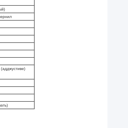
ый)
чернил
 (адджустиве)
ать)