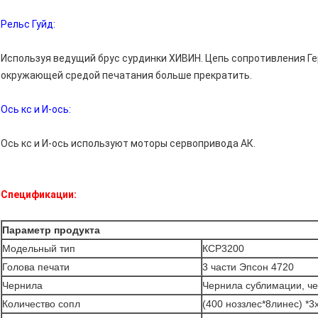
Рельс Гуйд:
Используя ведущий брус сурдинки ХИВИН. Цепь сопротивления Г
окружающей средой печатания больше прекратить.
Ось кс и И-ось:
Ось кс и И-ось используют моторы сервопривода АК.
Спецификации:
Параметр продукта
Модельный тип
КСР3200
Голова печати
3 части Эпсон 4720
Чернила
Чернила сублимации, ч
Количество сопл
(400 ноззлес*8линес) *3