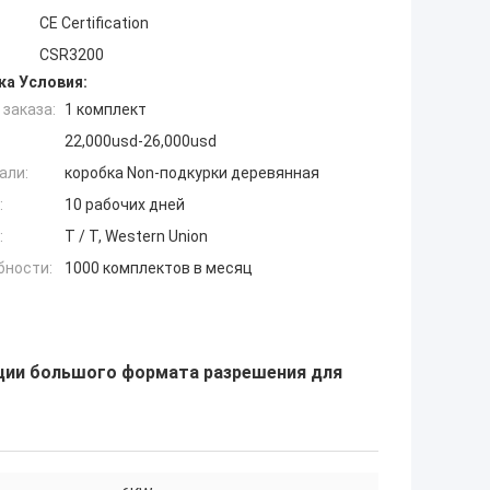
CE Certification
CSR3200
ка Условия:
заказа:
1 комплект
22,000usd-26,000usd
али:
коробка Non-подкурки деревянная
:
10 рабочих дней
:
T / T, Western Union
бности:
1000 комплектов в месяц
ации большого формата разрешения для