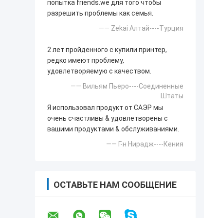
попытка friends.we для того чтобы
разрешить проблемы как семья.
—— Zekai Алтай----Турция
2 лет пройденного с купили принтер,
редко имеют проблему,
удовлетворяемую с качеством.
—— Вильям Пьеро----Соединенные
Штаты
Я использовал продукт от САЭР мы
очень счастливы & удовлетворены с
вашими продуктами & обслуживаниями.
—— Г-н Нирадж----Кения
ОСТАВЬТЕ НАМ СООБЩЕНИЕ