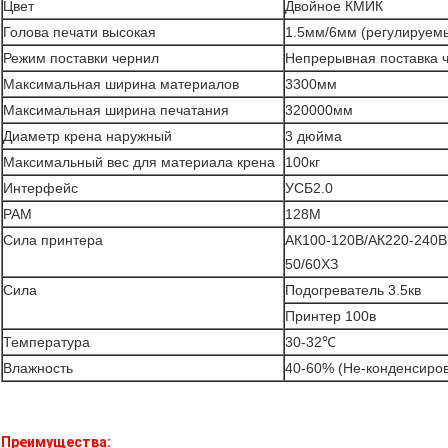
Цвет
Двойное КМИК
Голова печати высокая
1.5мм/6мм (регулируем
Режим поставки чернил
Непрерывная поставка 
Максимальная ширина материалов
3300мм
Максимальная ширина печатания
320000мм
Диаметр крена наружный
3 дюйма
Максимальный вес для материала крена
100кг
Интерфейс
УСБ2.0
РАМ
128М
Сила принтера
АК100-120В/АК220-240В
50/60ХЗ
Сила
Подогреватель 3.5кв
Принтер 100в
Температура
30-32℃
Влажность
40-60% (Не-конденсиров
Преимущества: