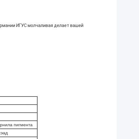
ермании ИГУС молчаливая делает вашей
ернила пигмента
хэад