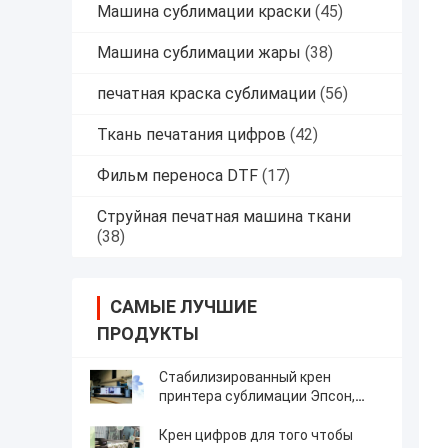
Машина сублимации краски
(45)
Машина сублимации жары
(38)
печатная краска сублимации
(56)
Ткань печатания цифров
(42)
Фильм переноса DTF
(17)
Струйная печатная машина ткани
(38)
САМЫЕ ЛУЧШИЕ
ПРОДУКТЫ
Стабилизированный крен
принтера сублимации Эпсон,
который нужно свернуть сразу
печатает для ткани полиэстера
Крен цифров для того чтобы