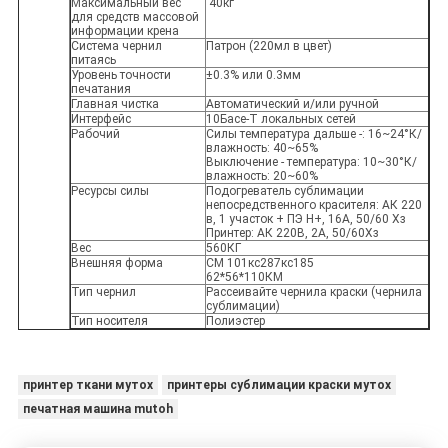
Максимальный вес
40кг
для средств массовой
информации крена
Система чернил
Патрон (220мл в цвет)
питаясь
Уровень точности
±0.3% или 0.3мм
печатания
Главная чистка
Автоматический и/или ручной
Интерфейс
10Басе-Т локальных сетей
Рабочий
Силы температура дальше -: 16~24°К/
влажность: 40~65%
Выключение - температура: 10~30°К/
влажность: 20~60%
Ресурсы силы
Подогреватель сублимации
непосредственного красителя: АК 220
в, 1 участок + ПЭ Н+, 16А, 50/60 Хз
Принтер: АК 220В, 2А, 50/60Хз
Вес
560КГ
Внешняя форма
СМ 101кс287кс185
62*56*110КМ
Тип чернил
Рассеивайте чернила краски (чернила
сублимации)
Тип носителя
Полиэстер
принтер ткани мутох
принтеры сублимации краски мутох
печатная машина mutoh