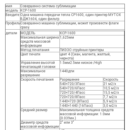
имя
Совершенно система сублимации
модель
КСР-1600
Введите
Одна машина передачи тепла СР1600, один принтер МУТОХ
ВДЖ1604, один фильтр
Профиль
Совершенно машина сублимации, может произвести флаги
сразу.
детали
МОДЕЛЬ
КСР-1600
Максимальная ширина
1,625мм
средств массовой
информации
Метод печатания
ПИЭЗО струйные принтеры
Цвет печати
цвет 4 (Сиан, магента, желтый,
чернота)
Управление высотой
1.5мм2.5мм низкое /High
печатающей головки
Максимальное
1440дпи
разрешение
Скорость печатания
Разрешение
Скорость
540×720/3Пасс
21 м2/х
540×720/6Пасс
10,5 м2/х
720×720/4Пасс
15,5 м2/х
720×720/8Пасс
7,7 м2/х
1440×720 (8Пасс)
5,9 м2/х
1440×1440 (16Пасс)
3,0 м2/х
Средний размер
Максимальная толщина средств
массовой информации: 1.0мм
(0.039ин.)
Диаметр средств
2" или 3"
массовой информации