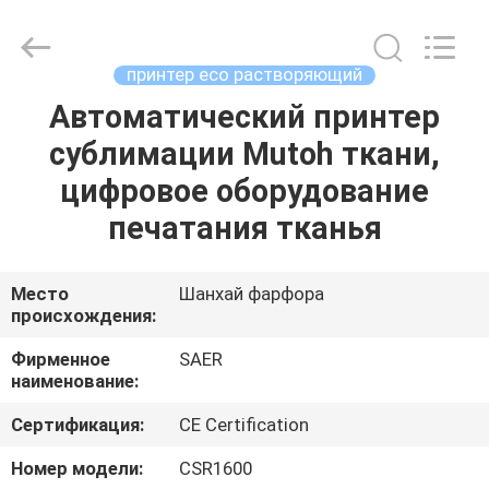
Shanghai
Color
Digital
Supplier
Co.,
принтер eco растворяющий
Ltd..
All
Rights
Автоматический принтер
ГЛАВНАЯ
Reserved.
сублимации Mutoh ткани,
СТРАНИЦА
цифровое оборудование
ПРОДУКЦИЯ
печатания тканья
РОЛИКИ
Место
Шанхай фарфора
происхождения:
О
Фирменное
SAER
наименование:
КОМПАНИИ
Сертификация:
CE Certification
НАША
Номер модели:
CSR1600