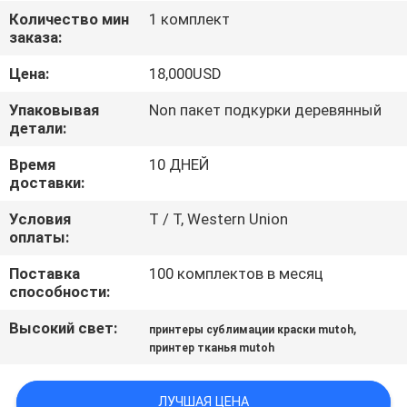
ФАБРИКА
Количество мин
1 комплект
заказа:
КОНТРОЛЬ
Цена:
18,000USD
КАЧЕСТВА
Упаковывая
Non пакет подкурки деревянный
детали:
КОНТАКТНЫЕ
Время
10 ДНЕЙ
доставки:
ДАННЫЕ
Условия
T / T, Western Union
оплаты:
НОВОСТИ
Поставка
100 комплектов в месяц
способности:
ВСЕ
Высокий свет:
,
принтеры сублимации краски mutoh
СЛУЧАИ
принтер тканья mutoh
COMPANY
ЛУЧШАЯ ЦЕНА