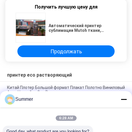
Получить лучшую цену для
Автоматический принтер
сублимации Mutoh ткани,
цифровое оборудование
печатания тканья
Продолжать
принтер eco растворяющий
Китай Плотер Большой формат Плакат Полотно Виниловый
Авто Наклейка Эко Растворитель принтер
Summer
Высококачественная цифровая печать Эко растворитель
принтер машина чернила принтер для рекламы
6:28 AM
72 дюймовый промышленный цифровой принтер Плотер
эко растворитель баннер стикер принтер
Good day, what product are you looking for?