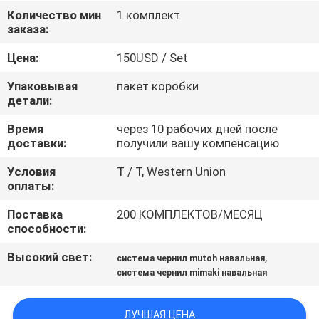
ФАБРИКА
Количество мин
1 комплект
заказа:
КОНТРОЛЬ
Цена:
150USD / Set
КАЧЕСТВА
Упаковывая
пакет коробки
детали:
КОНТАКТНЫЕ
Время
через 10 рабочих дней после
доставки:
получили вашу компенсацию
ДАННЫЕ
Условия
T / T, Western Union
оплаты:
НОВОСТИ
Поставка
200 КОМПЛЕКТОВ/МЕСЯЦ
способности:
ВСЕ
Высокий свет:
,
система чернил mutoh навальная
СЛУЧАИ
система чернил mimaki навальная
COMPANY
ЛУЧШАЯ ЦЕНА