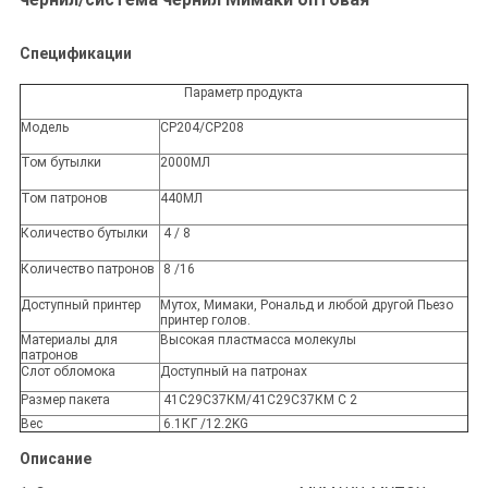
Спецификации
Параметр продукта
Модель
СР204/СР208
Том бутылки
2000МЛ
Том патронов
440МЛ
Количество бутылки
4 / 8
Количество патронов
8 /16
Доступный принтер
Мутох, Мимаки, Рональд и любой другой Пьезо
принтер голов.
Материалы для
Высокая пластмасса молекулы
патронов
Слот обломока
Доступный на патронах
Размер пакета
41С29С37КМ/41С29С37КМ С 2
Вес
6.1КГ /12.2KG
Описание