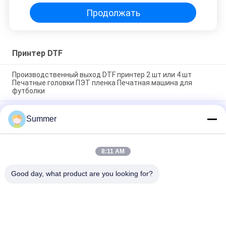
Продолжать
Принтер DTF
Производственный выход DTF принтер 2 шт или 4 шт
Печатные головки ПЭТ пленка Печатная машина для
футболки
60 см DTF принтер с автоматическим снабжением
Summer
чернилами и нагревом платформы для
высококачественной печати прямо на пленку
2 или 4 Print Head Digital SAER DTF Printer 60cm /A3 Size PET
8:11 AM
Film Offset T-shirt DTF печатная машина с печатным
порошком
Good day, what product are you looking for?
Популярные категории
Все
Печатная Машина 
Печатная Машина 