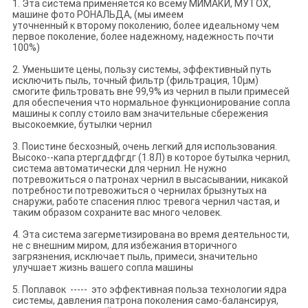
1. Эта система применяется ко всему МИМАКИ, МУТОХ,
машине фото РОНАЛЬДА, (мы имеем
уточненный к второму поколению, более идеальному чем
первое поколение, более надежному, надежность почти
100%)
2. Уменьшите цены, пользу системы, эффективный путь
исключить пыль, точный фильтр (фильтрация, 10μм)
смогите фильтровать вне 99,9% из чернил в пыли примесей
для обеспечения что нормальное функционирование сопла
машины к соплу стоило вам значительные сбережения
высокоемкие, бутылки чернил
3. Поистине бесхозный, очень легкий для использования.
Высоко--капа ртергддфгдг (1.8Л) в которое бутылка чернил,
система автоматически для чернил. Не нужно
потревожиться о патронах чернил в высасывании, никакой
потребности потревожиться о чернилах брызнутых на
снаружи, работе спасения плюс тревога чернил частая, и
таким образом сохраните вас много человек.
4. Эта система загерметизирована во время деятельности,
не с внешним миром, для избежания вторичного
загрязнения, исключает пыль, примеси, значительно
улучшает жизнь вашего сопла машины
5. Поплавок ----- это эффективная польза технологии ядра
системы, давления патрона поколения само-балансируя,