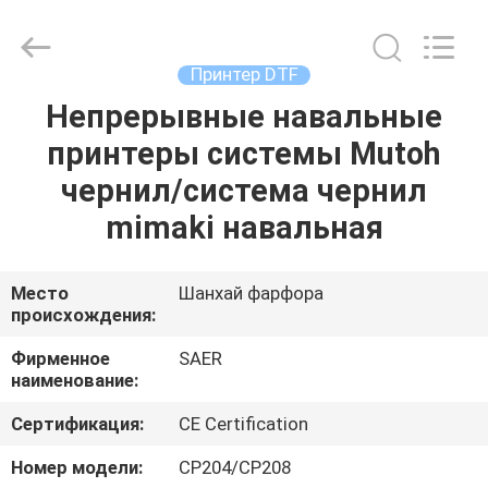
Shanghai
Color
Digital
Supplier
Co.,
Принтер DTF
Ltd..
All
Rights
Непрерывные навальные
ГЛАВНАЯ
Reserved.
принтеры системы Mutoh
СТРАНИЦА
чернил/система чернил
ПРОДУКЦИЯ
mimaki навальная
РОЛИКИ
Место
Шанхай фарфора
происхождения:
О
Фирменное
SAER
наименование:
КОМПАНИИ
Сертификация:
CE Certification
НАША
Номер модели:
СР204/СР208