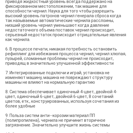
приводя жидкостный уровень всегда поддержано на
фиксированном местоположении, так машине для
способности чернил. Наука для того чтобы разрешить
высокий уровень патронов чернил генерала сброса когда
так называемые автоматические чернила расслоины,
низший уровень чернил уменьшают когда давление
недостаточного объема поставок чернил происходит,
серьезный недостаток происходит отрицательные явления
как чернила.
6. В процессе печати, никакая потребность остановить
рефиллинг для избежания процесса чернил, чернил хлюпая,
пузырей, сломанные проблемы чернил не происходит,
приводящ в значительно улучшенной эффективности
7. Интегрированные подключи и играй, установка не
изменяют машину, машина не повреждают структуру
машины не влияют на нормальную гарантию
8. Система обеспечивает одиночный 4-цвет, двойной 4-
цвет, одиночный 6-цвет, двойной 6-цвет, 8 сочетаний
цветов, етк., конструированных, используя сочетания из
более удобные
9. Польза систем анти--корозии материал ПП
(полипропилена), чернила не причинит вторичное
загрязнение. Значительно улучшите жизнь системы