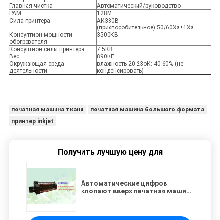
Главная чистка
Автоматический/руководство
РАМ
128М
Сила принтера
АК380В
(приспособительное) 50/60Хз±1Хз
Консуптион мощности
3500КВ
обогревателя
Консуптион силы принтера
7.5КВ
Вес
890КГ
Окружающая среда
влажность 20-23оК: 40-60% (не-
деятельности
конденсировать)
печатная машина ткани
печатная машина большого формата
принтер inkjet
Получить лучшую цену для
Автоматические цифров
хлопают вверх печатная машина
сублимации для печатания
ткани