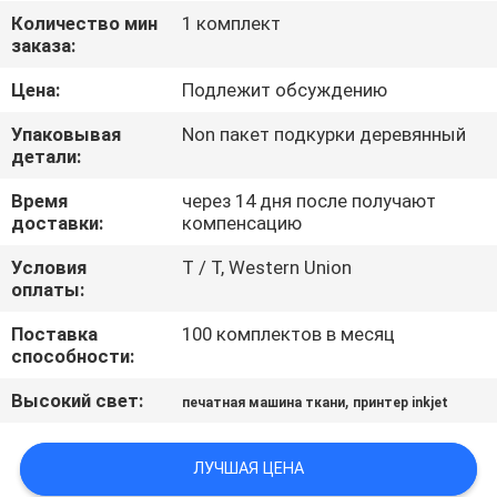
ФАБРИКА
Количество мин
1 комплект
заказа:
КОНТРОЛЬ
Цена:
Подлежит обсуждению
КАЧЕСТВА
Упаковывая
Non пакет подкурки деревянный
детали:
КОНТАКТНЫЕ
Время
через 14 дня после получают
доставки:
компенсацию
ДАННЫЕ
Условия
T / T, Western Union
оплаты:
НОВОСТИ
Поставка
100 комплектов в месяц
способности:
ВСЕ
Высокий свет:
,
печатная машина ткани
принтер inkjet
СЛУЧАИ
ЛУЧШАЯ ЦЕНА
COMPANY