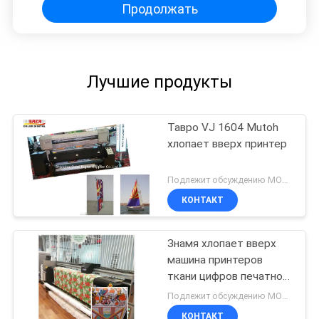
Продолжать
Лучшие продукты
Тавро VJ 1604 Mutoh
хлопает вверх принтер
Подлежит обсуждению MOQ:1 комплект
КОНТАКТ
Знамя хлопает вверх
машина принтеров
ткани цифров печатной
машины флага для
Подлежит обсуждению MOQ:1 комплект
дисплея
КОНТАКТ