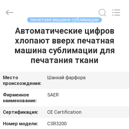
Shanghai
Color
Digital
Supplier
Co.,
печатная машина сублимации
Ltd..
All
Rights
Автоматические цифров
ГЛАВНАЯ
Reserved.
хлопают вверх печатная
СТРАНИЦА
машина сублимации для
ПРОДУКЦИЯ
печатания ткани
РОЛИКИ
Место
Шанхай фарфора
происхождения:
О
Фирменное
SAER
наименование:
КОМПАНИИ
Сертификация:
CE Certification
НАША
Номер модели:
CSR3200