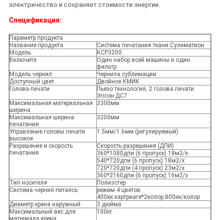
электричество и сохраняет стоимости энергии.
Спецификация:
Параметр продукта
Название продукта
Система печатания ткани Сулиматион
Модель
КСР3200
Включите
Один набор всей машины и один
фильтр
Модель чернил
Чернила сублимации
Доступный цвет
Двойное КМИК
Голова печати
Пьезо технология, 2 голова печати
Эпсон ДС7
Максимальная материальная
3300мм
ширина
Максимальная ширина
3200мм
печатания
Управление головы печати
1.5мм/1.6мм (регулируемый)
высокое
Разрешение и скорость
Скорость разрешения (ДПИ)
печатания
360*1080дпи (6 пропуск) 18м2/х
540*720дпи (6 пропуск) 18м2/х
720*720дпи (4 пропуск) 23м2/х
360*2160дпи (6 пропуск) 16м2/х
Тип носителя
Полиэстер
Система чернил питаясь
режим 4 цветов:
400кк картриаге*2колор 800кк/колор
Диаметр крена наружный
3 дюйма
Максимальный вес для
100кг
материала крена