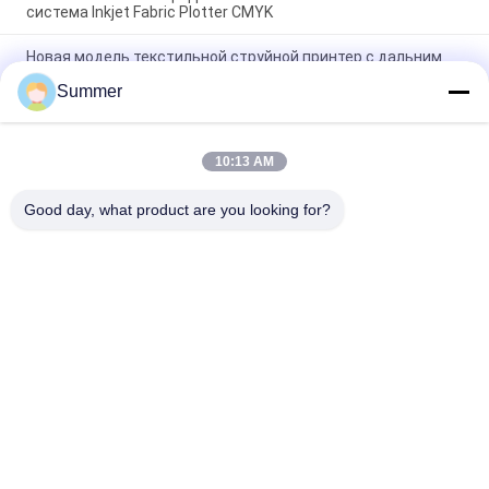
система Inkjet Fabric Plotter CMYK
Новая модель текстильной струйной принтер с дальним
инфракрасным нагревателем Все в одном устройстве
Summer
Система печати тканей с пигментом и сублимационным
чернилом
Цифровой производитель Фабричная цена Система
10:13 AM
печати тканей Большой формат I3200A1
Высокопроизводительный график для рекламы
Good day, what product are you looking for?
Популярные категории
Все
Печатная Машина 
Печатная Машина 
Тканья Цифров
Ткани Цифров
Ультрафиолетовый 
Принтер DTF
Принтер DTF
Ультрафиолетовый 
Машина Календаря 
Принтер
Ткани