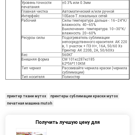
Уровень точности
±0.3% или 0.3мм
печатания
Главная чистка
Автоматический и/или ручной
Интерфейс
10Басе-Т локальных сетей
Рабочий
Силы температура дальше -: 16~24°К/
влажность: 40~65%
Выключение - температура: 10~30°К/
влажность: 20~60%
Ресурсы силы
Подогреватель сублимации
непосредственного красителя: АК 220
в, 1 участок + ПЭ Н+, 16А, 50/60 Хз
Принтер: АК 220В, 2А, 50/60Хз
Вес
560КГ
Внешняя форма
СМ 101кс287кс185
62*56*110КМ
Тип чернил
Рассеивайте чернила краски (чернила
сублимации)
Тип носителя
Полиэстер
принтер ткани мутох
принтеры сублимации краски мутох
печатная машина mutoh
Получить лучшую цену для