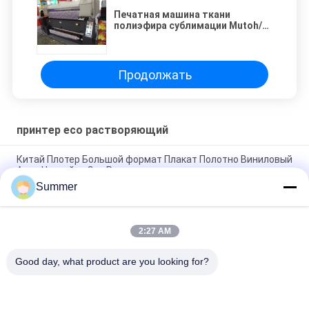
Печатная машина ткани
полиэфира сублимации Mutoh/
принтер Inkjet
Продолжать
принтер eco растворяющий
Китай Плотер Большой формат Плакат Полотно Виниловый
Авто Наклейка Эко Растворитель принтер
Summer
Высококачественная цифровая печать Эко растворитель
принтер машина чернила принтер для рекламы
2:27 AM
72 дюймовый промышленный цифровой принтер Плотер
эко растворитель баннер стикер принтер
Good day, what product are you looking for?
Популярные категории
Все