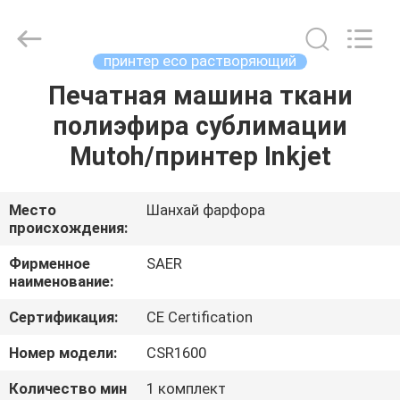
Shanghai
Color
Digital
Supplier
Co.,
принтер eco растворяющий
Ltd..
All
Rights
Печатная машина ткани
ГЛАВНАЯ
Reserved.
полиэфира сублимации
СТРАНИЦА
Mutoh/принтер Inkjet
ПРОДУКЦИЯ
Место
Шанхай фарфора
происхождения:
РОЛИКИ
Фирменное
SAER
наименование:
О
Сертификация:
CE Certification
КОМПАНИИ
Номер модели:
CSR1600
НАША
Количество мин
1 комплект