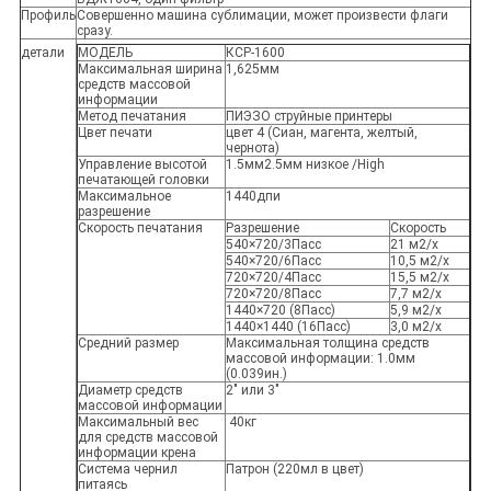
Профиль
Совершенно машина сублимации, может произвести флаги
сразу.
детали
МОДЕЛЬ
КСР-1600
Максимальная ширина
1,625мм
средств массовой
информации
Метод печатания
ПИЭЗО струйные принтеры
Цвет печати
цвет 4 (Сиан, магента, желтый,
чернота)
Управление высотой
1.5мм2.5мм низкое /High
печатающей головки
Максимальное
1440дпи
разрешение
Скорость печатания
Разрешение
Скорость
540×720/3Пасс
21 м2/х
540×720/6Пасс
10,5 м2/х
720×720/4Пасс
15,5 м2/х
720×720/8Пасс
7,7 м2/х
1440×720 (8Пасс)
5,9 м2/х
1440×1440 (16Пасс)
3,0 м2/х
Средний размер
Максимальная толщина средств
массовой информации: 1.0мм
(0.039ин.)
Диаметр средств
2" или 3"
массовой информации
Максимальный вес
40кг
для средств массовой
информации крена
Система чернил
Патрон (220мл в цвет)
питаясь