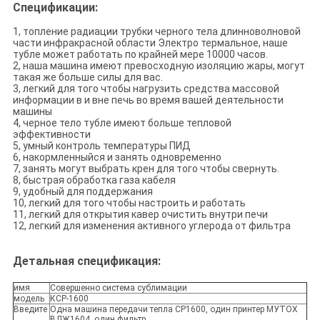
Спецификации:
1, топление радиации трубки черного тела длинноволновой
части инфракрасной области Электро термальное, наше
тубле может работать по крайней мере 10000 часов.
2, наша машина имеют превосходную изоляцию жары, могут
такая же больше силы для вас.
3, легкий для того чтобы нагрузить средства массовой
информации в и вне печь во время вашей деятельности
машины
4, черное тело тубле имеют больше тепловой
эффективности
5, умный контроль температуры ПИД
6, накормленныйся и занять одновременно
7, занять могут выбрать крен для того чтобы свернуть.
8, быстрая обработка газа кабеля
9, удобный для поддержания
10, легкий для того чтобы настроить и работать
11, легкий для открытия кавер очистить внутри печи
12, легкий для изменения активного углерода от фильтра
Детальная спецификация:
имя
Совершенно система сублимации
модель
КСР-1600
Введите
Одна машина передачи тепла СР1600, один принтер МУТОХ
ВДЖ1604, один фильтр