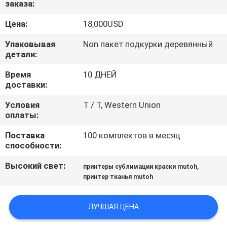
заказа:
ФАБРИКА
Цена:
18,000USD
КОНТРОЛЬ
Упаковывая
Non пакет подкурки деревянный
КАЧЕСТВА
детали:
Время
10 ДНЕЙ
доставки:
КОНТАКТНЫЕ
ДАННЫЕ
Условия
T / T, Western Union
оплаты:
Поставка
100 комплектов в месяц
НОВОСТИ
способности:
Высокий свет:
,
принтеры сублимации краски mutoh
ВСЕ
принтер тканья mutoh
СЛУЧАИ
ЛУЧШАЯ ЦЕНА
COMPANY