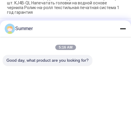
шт. KJ4B-QL Напечатать головки на водной основе
чернила Ролик-на-ролл текстильная печатная система 1
год гарантия
3200мм Большой принтер тканей с нагревателем для
Summer
хлопковых и полиэфирных материалов
Устойчивое производство высококачественная цифровая
печатная машина для хлопчатника и полиэфирной ткани
5:16 AM
чернила текстильная принтер с дальним инфракрасным
нагревателем встроенной системы печати
Good day, what product are you looking for?
Популярные категории
Все
Печатная Машина 
Печатная Машина 
Тканья Цифров
Ткани Цифров
Ультрафиолетовый 
Принтер DTF
Принтер DTF
Ультрафиолетовый 
Машина Календаря 
Принтер
Ткани