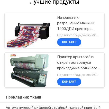
Лучшие продукты
Направьте к
разрешению машины
1400ДПИ принтера
текстильной ткани
Подлежит обсуждению MOQ:1 комплект
КОНТАКТ
Принтер крытого/на
открытом воздухе
прокладчика большого
формата печатания
Подлежит обсуждению MOQ:1 комплект
струйный
КОНТАКТ
Прокладчик ткани
Автоматический цифровой струйный тканевой принтер 4