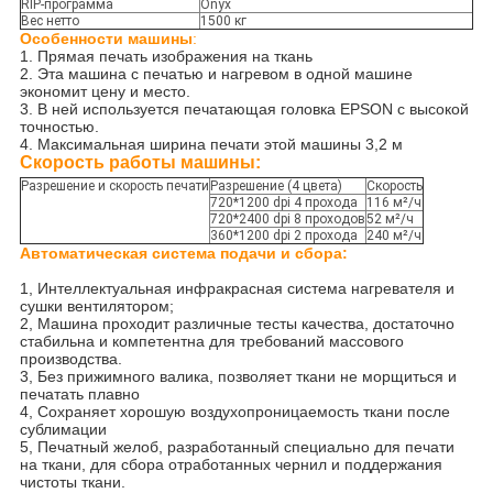
RIP-программа
Onyx
Вес нетто
1500 кг
Особенности машины
:
1. Прямая печать изображения на ткань
2. Эта машина с печатью и нагревом в одной машине
экономит цену и место.
3. В ней используется печатающая головка EPSON с высокой
точностью.
4. Максимальная ширина печати этой машины 3,2 м
Скорость работы машины:
Разрешение и скорость печати
Разрешение (4 цвета)
Скорость
720*1200 dpi 4 прохода
116 м²/ч
720*2400 dpi 8 проходов
52 м²/ч
360*1200 dpi 2 прохода
240 м²/ч
Автоматическая система подачи и сбора:
1, Интеллектуальная инфракрасная система нагревателя и
сушки вентилятором;
2, Машина проходит различные тесты качества, достаточно
стабильна и компетентна для требований массового
производства.
3, Без прижимного валика, позволяет ткани не морщиться и
печатать плавно
4, Сохраняет хорошую воздухопроницаемость ткани после
сублимации
5, Печатный желоб, разработанный специально для печати
на ткани, для сбора отработанных чернил и поддержания
чистоты ткани.