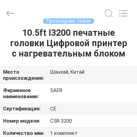
Shanghai
Color
Digital
Supplier
Co.,
Прокладчик ткани
Ltd..
All
Rights
10.5ft I3200 печатные
ГЛАВНАЯ
Reserved.
головки Цифровой принтер
СТРАНИЦА
с нагревательным блоком
ПРОДУКЦИЯ
Место
Шанхай, Китай
происхождения:
РОЛИКИ
Фирменное
SAER
наименование:
О
Сертификация:
CE
КОМПАНИИ
Номер модели:
CSR 3200
НАША
Количество мин
1 комплект