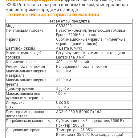
I3200 Printheads с нагревательным блоком, универсальная
машина, прямые продажи с завода
Технические характеристики машины:
Параметры продукта
Модель
CSR3200
Печатающая головка
Пьезотехнология, печатающая головка
Epson i3200*8 головок
Чернила
Сублимационные чернила, пигментные
чернила (опционально)
Цветовой режим
4 цвета (CMYK)
Высота печатающей
Регулируемая (максимальная толщина
головки
материала 3 мм)
Количество сопел
400 сопел*8 линий
Режим подачи чернил
Непрерывная подача чернил
Максимальная ширина
3300 мм
материала
Максимальная ширина
3200 мм
печати
Диаметр рулона
3 дюйма
Максимальный вес
100 кг
рулонных материалов
Интерфейс
USB 3.0
ОЗУ
128 МБ
Принтер с мощностью
AC210-230 В 50/60 Гц 16A
нагревателя
Потребляемая мощность
Сублимационный нагреватель 3500 Вт
Принтер 1200 Вт
Окружающая среда
Температура: 25-35℃
Влажность: 35-65℃ (без конденсации)