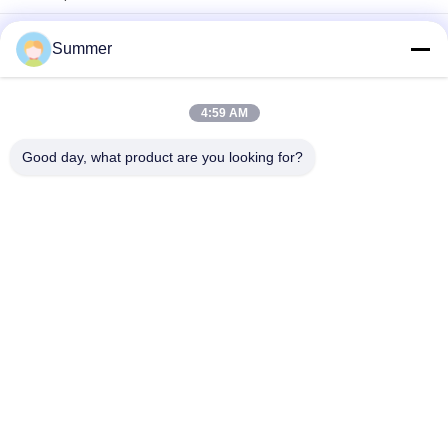
3200мм Большой принтер тканей с нагревателем для
Summer
хлопковых и полиэфирных материалов
Устойчивое производство высококачественная цифровая
печатная машина для хлопчатника и полиэфирной ткани
4:59 AM
чернила текстильная принтер с дальним инфракрасным
нагревателем встроенной системы печати
Good day, what product are you looking for?
Популярные категории
Все
Печатная Машина 
Печатная Машина 
Тканья Цифров
Ткани Цифров
Ультрафиолетовый 
Принтер DTF
Принтер DTF
Ультрафиолетовый 
Машина Календаря 
Принтер
Ткани
Принтер Eco 
Печатная Машина 