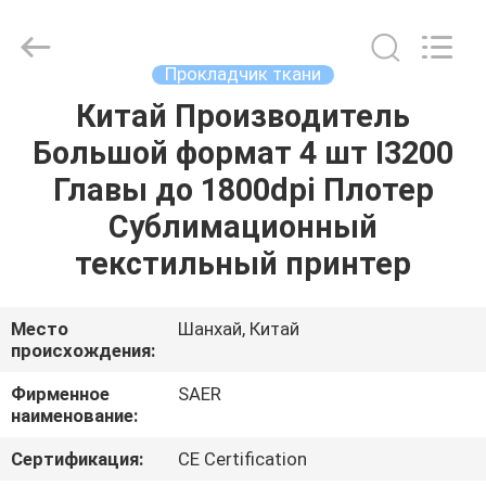
Shanghai
Color
Digital
Supplier
Co.,
Прокладчик ткани
Ltd..
All
Rights
Китай Производитель
ГЛАВНАЯ
Reserved.
Большой формат 4 шт I3200
СТРАНИЦА
Главы до 1800dpi Плотер
ПРОДУКЦИЯ
Сублимационный
текстильный принтер
РОЛИКИ
Место
Шанхай, Китай
происхождения:
О
КОМПАНИИ
Фирменное
SAER
наименование:
НАША
Сертификация:
CE Certification