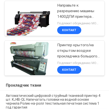
Направьте к
разрешению машины
1400ДПИ принтера
текстильной ткани
Подлежит обсуждению MOQ:1 комплект
КОНТАКТ
Принтер крытого/на
открытом воздухе
прокладчика большого
формата печатания
Подлежит обсуждению MOQ:1 комплект
струйный
КОНТАКТ
Прокладчик ткани
Автоматический цифровой струйный тканевой принтер 4
шт. KJ4B-QL Напечатать головки на водной основе
чернила Ролик-на-ролл текстильная печатная система 1
год гарантия