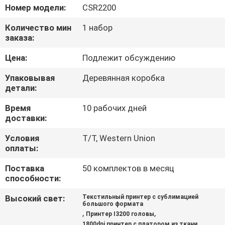
ФАБРИКА
Номер модели:
CSR2200
Количество мин
1 набор
КОНТРОЛЬ
заказа:
КАЧЕСТВА
Цена:
Подлежит обсуждению
Упаковывая
Деревянная коробка
КОНТАКТНЫЕ
детали:
ДАННЫЕ
Время
10 рабочих дней
доставки:
НОВОСТИ
Условия
T/T, Western Union
оплаты:
ВСЕ
Поставка
50 комплектов в месяц
способности:
СЛУЧАИ
Высокий свет:
Текстильный принтер с сублимацией
большого формата
,
,
Принтер I3200 головы
COMPANY
1800dpi принтер с платором из ткани