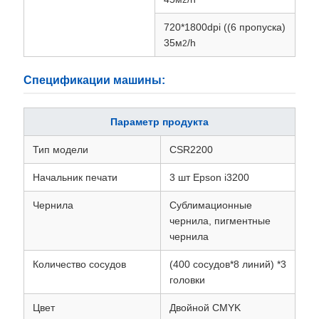
720*1800dpi ((6 пропуска)
35м
/h
2
Спецификации машины:
Параметр продукта
Тип модели
CSR2200
Начальник печати
3 шт Epson i3200
Чернила
Сублимационные
чернила, пигментные
чернила
Количество сосудов
(400 сосудов*8 линий) *3
головки
Цвет
Двойной CMYK