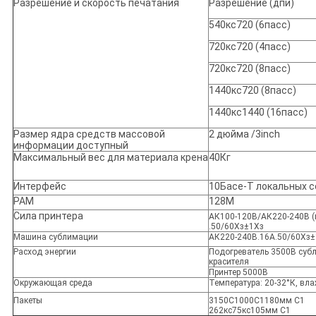
Разрешение и скорость печатания
Разрешение (дпи)
540кс720 (6пасс)
720кс720 (4пасс)
720кс720 (8пасс)
1440кс720 (8пасс)
1440кс1440 (16пасс)
Размер ядра средств массовой
2 дюйма /3inch
информации доступный
Максимальный вес для материала крена
40Кг
Интерфейс
10Басе-Т локальных с
РАМ
128М
Сила принтера
АК100-120В/АК220-240В (
.50/60Хз±1Хз
Машина сублимации
АК220-240В.16А.50/60Хз
Расход энергии
Подогреватель 3500В суб
красителя
Принтер 5000В
Окружающая среда
Температура: 20-32°К, вла
Пакеты
3150С1000С1180мм С1
262кс75кс105мм С1