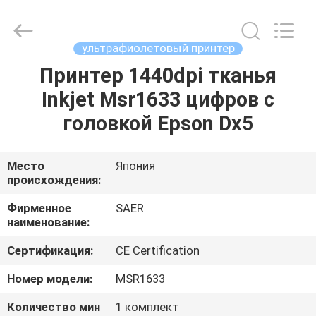
Shanghai
Color
Digital
Supplier
Co.,
ультрафиолетовый принтер
Ltd..
All
Rights
Принтер 1440dpi тканья
ГЛАВНАЯ
Reserved.
Inkjet Msr1633 цифров с
СТРАНИЦА
головкой Epson Dx5
ПРОДУКЦИЯ
Место
Япония
происхождения:
РОЛИКИ
Фирменное
SAER
наименование:
О
Сертификация:
CE Certification
КОМПАНИИ
Номер модели:
MSR1633
НАША
Количество мин
1 комплект