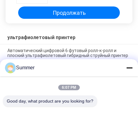
Продолжать
ультрафиолетовый принтер
Автоматический цифровой 6 футовый ролл-к-ролл и
плоский ультрафиолетовый гибридный струйный принтер
Summer
Рулонно-листовой УФ-гибридный принтер для печати на
плоской поверхности для рекламных плакатов,
электронных декоративных материалов и поделок
6:07 PM
Цифровая высококачественная плоская и руловая
печатная машина с гибридным принтером
Good day, what product are you looking for?
Популярные категории
Все
Печатная Машина 
Печатная Машина 
Тканья Цифров
Ткани Цифров