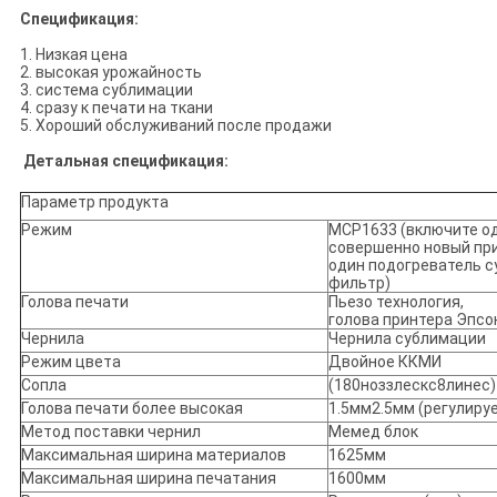
Спецификация:
1. Низкая цена
2. высокая урожайность
3. система сублимации
4. сразу к печати на ткани
5. Хороший обслуживаний после продажи
Детальная спецификация:
Параметр продукта
Режим
МСР1633 (включите о
совершенно новый пр
один подогреватель с
фильтр)
Голова печати
Пьезо технология,
голова принтера Эпсо
Чернила
Чернила сублимации
Режим цвета
Двойное ККМИ
Сопла
(180ноззлескс8линес)
Голова печати более высокая
1.5мм2.5мм (регулиру
Метод поставки чернил
Мемед блок
Максимальная ширина материалов
1625мм
Максимальная ширина печатания
1600мм