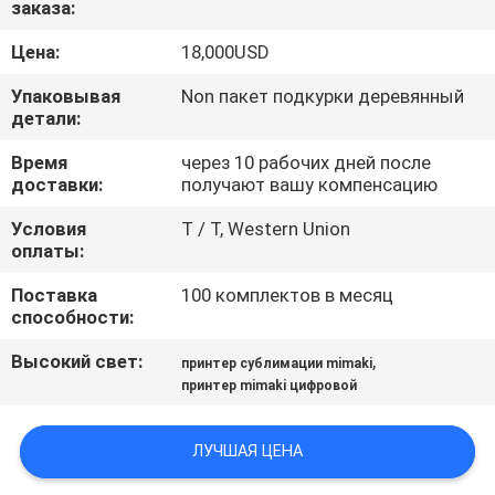
заказа:
ФАБРИКА
Цена:
18,000USD
КОНТРОЛЬ
Упаковывая
Non пакет подкурки деревянный
КАЧЕСТВА
детали:
Время
через 10 рабочих дней после
доставки:
получают вашу компенсацию
КОНТАКТНЫЕ
ДАННЫЕ
Условия
T / T, Western Union
оплаты:
Поставка
100 комплектов в месяц
НОВОСТИ
способности:
Высокий свет:
,
принтер сублимации mimaki
ВСЕ
принтер mimaki цифровой
СЛУЧАИ
ЛУЧШАЯ ЦЕНА
COMPANY