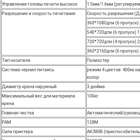
Управление головы печати высокое
1.5мм/1.6мм (регулируе
Разрешение и скорость печатания
Скорость разрешения (Д
360*1080дпи (6 пропуск)
540*720дпи (6 пропуск) 
720*720дпи (4 пропуск) 
360*2160дпи (6 пропуск)
Тип носителя
Полиэстер
Система чернил питаясь
режим 4 цветов: 400кк к
колор
Диаметр крена наружный
3 дюйма
Максимальный вес для материала
100кг
крена
Главная чистка
Автоматический/руково
РАМ
128М
Сила принтера
АК380В (приспособитель