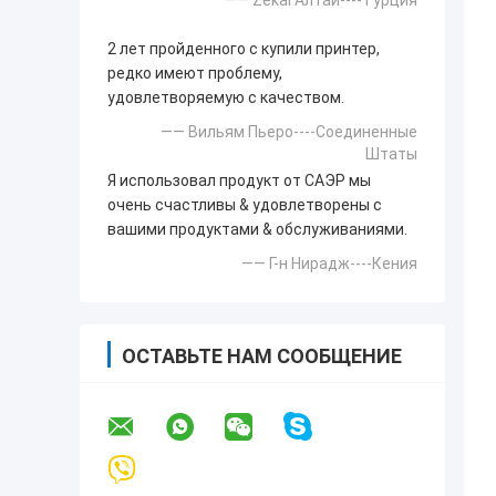
—— Zekai Алтай----Турция
2 лет пройденного с купили принтер,
редко имеют проблему,
удовлетворяемую с качеством.
—— Вильям Пьеро----Соединенные
Штаты
Я использовал продукт от САЭР мы
очень счастливы & удовлетворены с
вашими продуктами & обслуживаниями.
—— Г-н Нирадж----Кения
ОСТАВЬТЕ НАМ СООБЩЕНИЕ