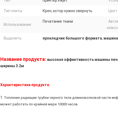
Тип:
принтер inkjet
Усло
Тип плиты:
Крен, котор нужно свернуть
Цвет 
Печатание ткани
Авто
Использование:
класс
Выделить:
прокладчик большого формата
,
машина
Название продукта:
высокая эффективность машины печа
ширины 3.2м
Характеристики продукта:
1.
Топление радиации трубки черного тела длинноволновой части ин
может работать по крайней мере 10000 часов.