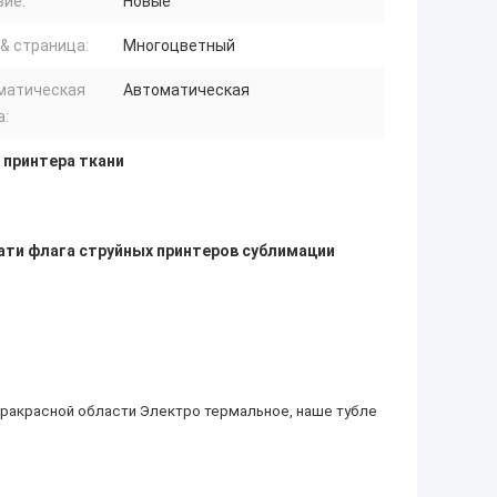
вие:
Новые
& страница:
Многоцветный
матическая
Автоматическая
а:
 принтера ткани
ти флага струйных принтеров сублимации
фракрасной области Электро термальное, наше тубле