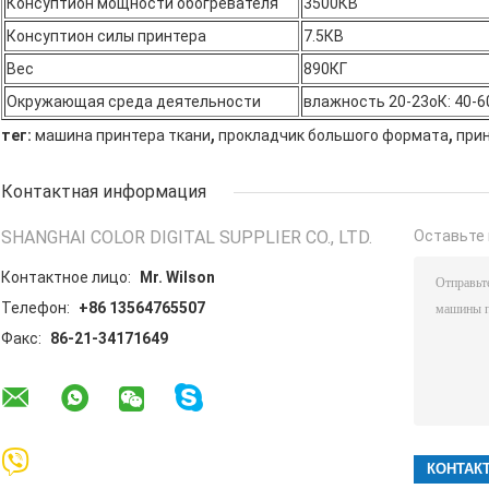
Консуптион мощности обогревателя
3500КВ
Консуптион силы принтера
7.5КВ
Вес
890КГ
Окружающая среда деятельности
влажность 20-23оК: 40-6
,
,
тег:
машина принтера ткани
прокладчик большого формата
при
Контактная информация
SHANGHAI COLOR DIGITAL SUPPLIER CO., LTD.
Оставьте 
Контактное лицо:
Mr. Wilson
Телефон:
+86 13564765507
Факс:
86-21-34171649