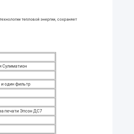
хнологии тепловой энергии, сохраняет
и Сулиматион
 и один фильтр
ова печати Эпсон ДС7