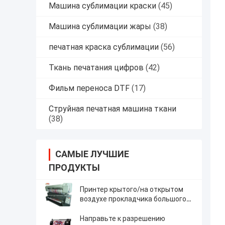
Машина сублимации краски
(45)
Машина сублимации жары
(38)
печатная краска сублимации
(56)
Ткань печатания цифров
(42)
Фильм переноса DTF
(17)
Струйная печатная машина ткани
(38)
САМЫЕ ЛУЧШИЕ
ПРОДУКТЫ
Принтер крытого/на открытом
воздухе прокладчика большого
формата печатания струйный
Направьте к разрешению