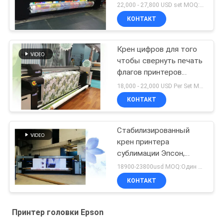
22,000 - 27,800 USD set MOQ:1 комплект
КОНТАКТ
Крен цифров для того
чтобы свернуть печать
флагов принтеров
печатающей головки
18,000 - 22,000 USD Per Set MOQ:1 комплект
принтера 4720 ткани
КОНТАКТ
голов Эпсон
Стабилизированный
крен принтера
сублимации Эпсон,
который нужно
18900-23800usd MOQ:Один комплект
свернуть сразу
КОНТАКТ
печатает для ткани
полиэстера
Принтер головки Epson