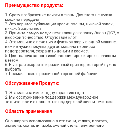
Преимущество продукта:
1.
Сразу изображение печати в ткань. Для этого не нужна
машина передачи
2.
Это чернила сублимации краски пользы, никакой запах,
никакой загрязняет
3.
Примите самую новую
печатающую головку Эпсон ДС7, с
высокой точностью. Отсутствие клог.
4. Эта машина с печатью и фуктион жары в одной машине.
вам не нужна покупка другая машина переноса
подогревателя, сохранить деньги и космос.
5.
Цвет напечатанного изображения ярок и ярок с славным
цветом.
6. Быстрая скорость и различный принтер, который нужно
выбрать.
7. Прямая связь с розничной торговлей фабрики.
Обслуживание Продутк:
1. Эта машина имеет одну гарантию года.
2. Мы обслуживание поддержки международное
техническое и с полностью поддержкой жизни течинкал.
Область применения
Она широко использована в
етк ткани, флага, плаката,
знамени, скатерти, изображений стены, внутреннего