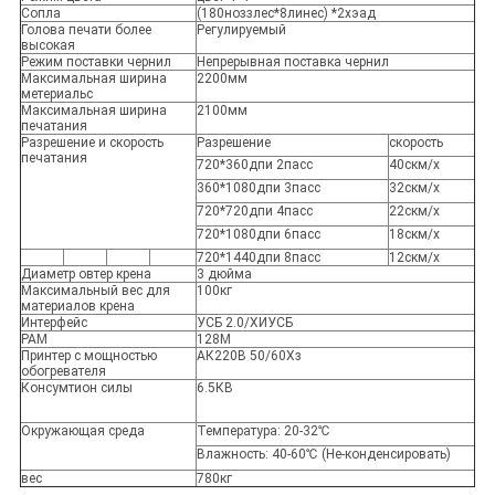
Сопла
(180ноззлес*8линес) *2хэад
Голова печати более
Регулируемый
высокая
Режим поставки чернил
Непрерывная поставка чернил
Максимальная ширина
2200мм
метериальс
Максимальная ширина
2100мм
печатания
Разрешение и скорость
Разрешение
скорость
печатания
720*360дпи 2пасс
40скм/х
360*1080дпи 3пасс
32скм/х
720*720дпи 4пасс
22скм/х
720*1080дпи 6пасс
18скм/х
720*1440дпи 8пасс
12скм/х
Диаметр овтер крена
3 дюйма
Максимальный вес для
100кг
материалов крена
Интерфейс
УСБ 2.0/ХИУСБ
РАМ
128М
Принтер с мощностью
АК220В 50/60Хз
обогревателя
Консумтион силы
6.5КВ
Окружающая среда
Температура: 20-32℃
Влажность: 40-60℃ (Не-конденсировать)
вес
780кг