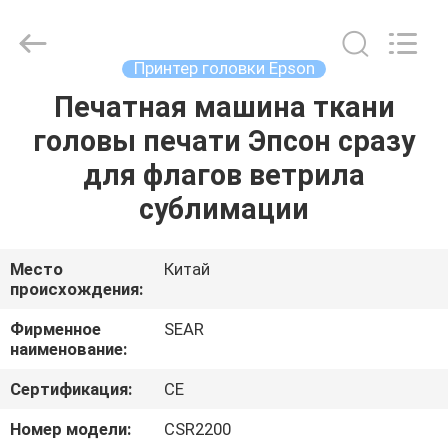
Shanghai
Color
Digital
Supplier
Co.,
Принтер головки Epson
Ltd..
All
Rights
Печатная машина ткани
ГЛАВНАЯ
Reserved.
головы печати Эпсон сразу
СТРАНИЦА
для флагов ветрила
ПРОДУКЦИЯ
сублимации
РОЛИКИ
Место
Китай
происхождения:
О
Фирменное
SEAR
наименование:
КОМПАНИИ
Сертификация:
CE
НАША
Номер модели:
CSR2200