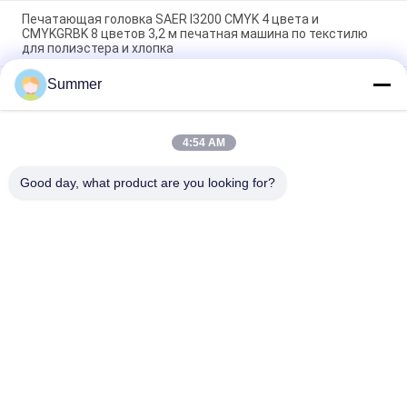
Печатающая головка SAER I3200 CMYK 4 цвета и
CMYKGRBK 8 цветов 3,2 м печатная машина по текстилю
для полиэстера и хлопка
Summer
Принтер ткани печатной машины ткани Imprimante 2m &
3.2m цифров для материалов хлопка & полиэстера
Цифровая прямая чернила текстильная большого
4:54 AM
формата красителя сублимации тканевой печатный
станок Impresora De
Good day, what product are you looking for?
Популярные категории
Все
Печатная Машина 
Печатная Машина 
Тканья Цифров
Ткани Цифров
Ультрафиолетовый 
Принтер DTF
Принтер DTF
Ультрафиолетовый 
Машина Календаря 
Принтер
Ткани