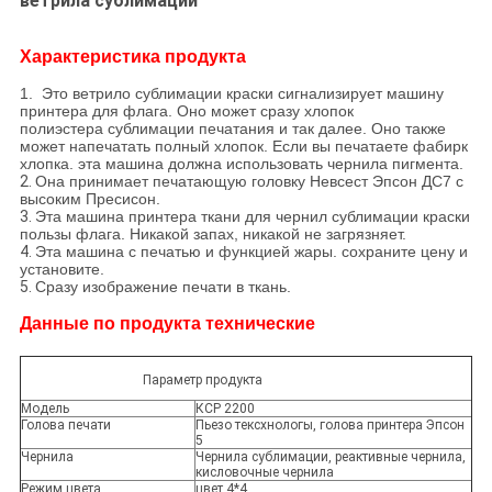
ветрила сублимации
Характеристика продукта
1. Это ветрило сублимации краски сигнализирует машину
принтера для флага. Оно может сразу хлопок
полиэстера сублимации печатания и так далее. Оно также
может напечатать полный хлопок. Если вы печатаете фабирк
хлопка. эта машина должна использовать чернила пигмента.
2.
Она принимает печатающую головку Невсест Эпсон ДС7 с
высоким Пресисон.
3.
Эта машина принтера ткани для чернил сублимации краски
пользы флага. Никакой запах, никакой не загрязняет.
4.
Эта машина с печатью и функцией жары. сохраните цену и
установите.
5.
Сразу изображение печати в ткань.
Данные по продукта технические
Параметр продукта
Модель
КСР 2200
Голова печати
Пьезо тексхнологы, голова принтера Эпсон
5
Чернила
Чернила сублимации, реактивные чернила,
кисловочные чернила
Режим цвета
цвет 4*4