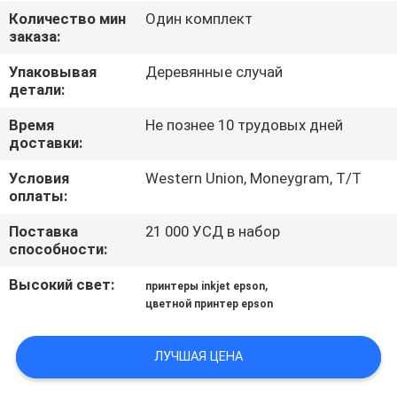
ФАБРИКА
Количество мин
Один комплект
заказа:
КОНТРОЛЬ
Упаковывая
Деревянные случай
детали:
КАЧЕСТВА
Время
Не познее 10 трудовых дней
доставки:
КОНТАКТНЫЕ
Условия
Western Union, Moneygram, T/T
ДАННЫЕ
оплаты:
Поставка
21 000 УСД в набор
НОВОСТИ
способности:
Высокий свет:
,
принтеры inkjet epson
ВСЕ
цветной принтер epson
СЛУЧАИ
ЛУЧШАЯ ЦЕНА
COMPANY