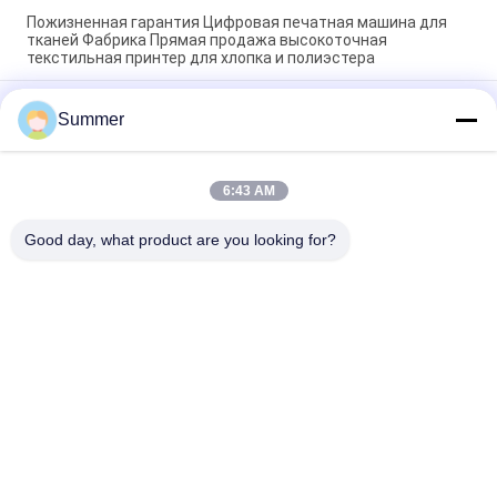
Пожизненная гарантия Цифровая печатная машина для
тканей Фабрика Прямая продажа высокоточная
текстильная принтер для хлопка и полиэстера
4-цветная/CMYK цифровая система печати на ткани
Summer
Широкоформатный текстильный плоттер шириной 3200 мм
с промышленной печатающей головкой KJ4B-QL
Промышленная печатная головка крупноформатный
6:43 AM
текстильный цифровой принтер Сублимационная
принтерная машина с печатной головкой KJ4B-QL
Good day, what product are you looking for?
Популярные категории
Все
Печатная Машина 
Печатная Машина 
Тканья Цифров
Ткани Цифров
Ультрафиолетовый 
Принтер DTF
Принтер DTF
Ультрафиолетовый 
Машина Календаря 