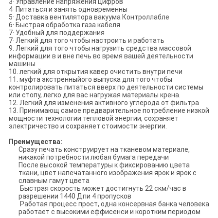
3· Управление напряжения цифров
4· Питаться и занять одновременны
5· Доставка вентилятора вакуума Контроллабле
6· Быстрая обработка газа кабеля
7· Удобный для поддержания
7· Легкий для того чтобы настроить и работать
9. Легкий для того чтобы нагрузить средства массовой
информации в и вне печь во время вашей деятельности
машины
10. легкий для открытия кавер очистить внутри печи
11. муфта экстренныйого выпуска для того чтобы
контролировать питаться вверх по деятельности системы
или стопу, легко для вас нагружая материалы крена.
12. Легкий для изменения активного углерода от фильтра
13. Принимающ самое предварительное потребление низкой
мощности технологии тепловой энергии, сохраняет
электричество и сохраняет стоимости энергии.
Преимущества:
Сразу печать конструирует на тканевом материале,
никакой потребности любая бумага передачи
После высокой температуры к фиксированию цвета
ткани, цвет напечатанного изображения ярок и ярок с
славным гамут цвета
Быстрая скорость может достигнуть 22 скм/час в
разрешении 1440 Дпи 4 пропусков
Работая процесс прост, одна консервная банка человека
работает с высокими еффисенси и коротким периодом