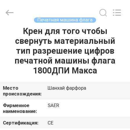
Shanghai
Color
Digital
Supplier
Co.,
Печатная машина флага
Ltd..
All
Rights
Крен для того чтобы
ГЛАВНАЯ
Reserved.
свернуть материальный
СТРАНИЦА
тип разрешение цифров
ПРОДУКЦИЯ
печатной машины флага
1800ДПИ Макса
РОЛИКИ
Место
Шанхай фарфора
происхождения:
О
КОМПАНИИ
Фирменное
SAER
наименование:
НАША
Сертификация:
CE