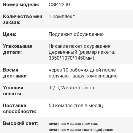
ФАБРИКА
Номер модели:
CSR 2200
Количество мин
1 комплект
КОНТРОЛЬ
заказа:
КАЧЕСТВА
Цена:
Подлежит обсуждению
Упаковывая
Никакие пакет окуривания
КОНТАКТНЫЕ
детали:
деревянный (размер пакета:
3350*1070*1450мм)
ДАННЫЕ
Время
через 10 рабочих дней после
доставки:
получают вашу компенсацию
НОВОСТИ
Условия
T / T, Western Union
оплаты:
ВСЕ
Поставка
50 комплектов в месяц
СЛУЧАИ
способности:
Высокий свет:
,
печатная машина знамени
COMPANY
печатная машина тканья цифровая