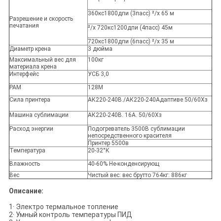
360кс1800дпи (3пасс)
²
/х 65 м
Разрешение и скорость
печатания
²
/х 720кс1200дпи (4пасс) 45м
720кс1800дпи (6пасс)
²
/х 35 м
Диаметр крена
3 дюйма
Максимальный вес для
100кг
материала крена
Интерфейс
УСБ 3,0
РАМ
128М
Сила принтера
АК220-240В./АК220-240Адаптиве 50/60Хз
Машина сублимации
АК220-240В. 16А. 50/60Хз
Расход энергии
Подогреватель 3500В сублимации
непосредственного красителя
Принтер 5500в
Температура
20-32°К
Влажность
40-60% Не-конденсирующ
Вес
Чистый вес: вес брутто 764кг: 886кг
Описание:
1· Электро термальное топление
2· Умный контроль температуры ПИД