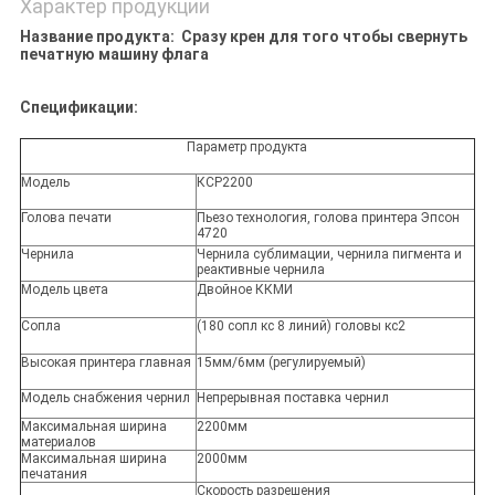
Характер продукции
Название продукта:
Сразу крен для того чтобы свернуть
печатную машину флага
Спецификации:
Параметр продукта
Модель
КСР2200
Голова печати
Пьезо технология, голова принтера Эпсон
4720
Чернила
Чернила сублимации, чернила пигмента и
реактивные чернила
Модель цвета
Двойное ККМИ
Сопла
(180 сопл кс 8 линий) головы кс2
Высокая принтера главная
15мм/6мм (регулируемый)
Модель снабжения чернил
Непрерывная поставка чернил
Максимальная ширина
2200мм
материалов
Максимальная ширина
2000мм
печатания
Скорость разрешения