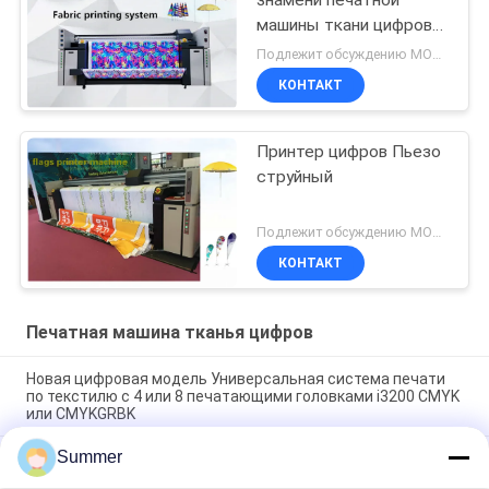
машины ткани цифров
струйный для того
Подлежит обсуждению MOQ:1 комплект
чтобы свернуть тип
КОНТАКТ
Принтер цифров Пьезо
струйный
Подлежит обсуждению MOQ:Один набор
КОНТАКТ
Печатная машина тканья цифров
Новая цифровая модель Универсальная система печати
по текстилю с 4 или 8 печатающими головками i3200 CMYK
или CMYKGRBK
Summer
Shanghai SAER COLOR 4 цвета или 8 цвета Цифровая
текстильная печатная система 3200 мм Большой формат