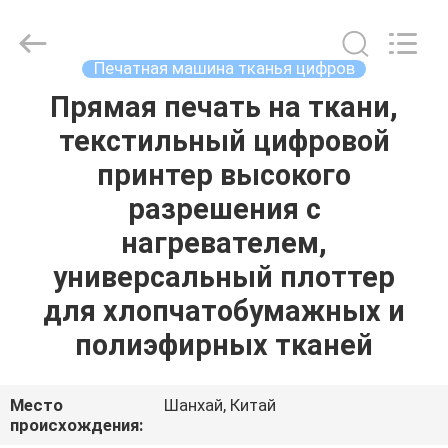
Shanghai
Color
Digital
Supplier
Co.,
Печатная машина тканья цифров
Ltd..
All
Rights
Прямая печать на ткани,
ГЛАВНАЯ
Reserved.
текстильный цифровой
СТРАНИЦА
принтер высокого
ПРОДУКЦИЯ
разрешения с
нагревателем,
РОЛИКИ
универсальный плоттер
для хлопчатобумажных и
О
полиэфирных тканей
КОМПАНИИ
Место
Шанхай, Китай
НАША
происхождения: