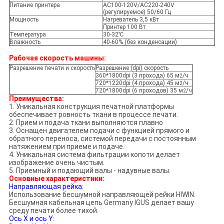
Питание принтера
AC100-120V/AC220-240V
(регулируемое) 50/60 Гц
Мощность
Нагреватель 3,5 кВт
Принтер 100 Вт
Температура
30-32℃
Влажность
40-60% (без конденсации)
Рабочая скорость машины:
Разрешение печати и скорость
Разрешение (dpi) скорость
360*1800dpi (3 прохода) 65 м
/ч
2
720*1220dpi (4 прохода) 45 м
/ч
2
720*1800dpi (6 проходов) 35 м
/ч
2
Преимущества:
1. Уникальная конструкция печатной платформы
обеспечивает ровность ткани в процессе печати.
2. Прием и подача ткани выполняются плавно
3. Оснащен двигателем подачи с функцией прямого и
обратного переноса, системой передачи с постоянным
натяжением при приеме и подаче.
4. Уникальная система фильтрации копоти делает
изображение очень чистым.
5. Приемный и подающий валы - надувные валы.
Основные характеристики:
Направляющая рейка:
Использование бесшумной направляющей рейки HIWIN.
Бесшумная кабельная цепь Germany IGUS делает вашу
среду печати более тихой.
Ось X и ось Y: