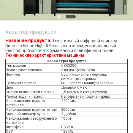
Характер продукции
Название продукта
:
Текстильный цифровой принтер
Direct to Fabric High DPI с нагревателем, универсальный
плоттер для хлопчатобумажной и полиэфирной ткани
Технические характеристики машины:
Параметры продукта
Тип модели
CSR2200
Печатающая головка
3 штуки Epson i3200
Чернила
Сублимационные чернила,
пигментные чернила
Количество сопел
(400 сопел*8 линий)*3 головки
Цвет
Двойной CMYK
Высота печатающей головки
1,5 мм/6 мм (регулируется)
Режим подачи чернил
Непрерывная подача чернил
Максимальная ширина
2200 мм
материала
Максимальная ширина печати
2000 мм
Внешний диаметр рулона
3 дюйма
Максимальный вес рулонного
100 кг
материала
Интерфейс
USB2.0
ОЗУ
128 МБ