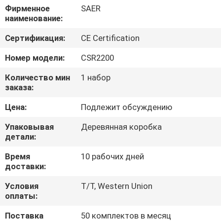
ФАБРИКА
Фирменное
SAER
наименование:
КОНТРОЛЬ
Сертификация:
CE Certification
КАЧЕСТВА
Номер модели:
CSR2200
Количество мин
1 набор
КОНТАКТНЫЕ
заказа:
ДАННЫЕ
Цена:
Подлежит обсуждению
Упаковывая
Деревянная коробка
НОВОСТИ
детали:
Время
10 рабочих дней
ВСЕ
доставки:
СЛУЧАИ
Условия
T/T, Western Union
оплаты:
COMPANY
Поставка
50 комплектов в месяц