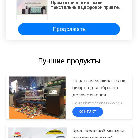
Прямая печать на ткани,
текстильный цифровой принтер
высокого разрешения с
нагревателем, универсальный
плоттер для
хлопчатобумажных и
Продолжать
полиэфирных тканей
Лучшие продукты
Печатная машина ткани
цифров для образца
делая решения
печатания
Подлежит обсуждению MOQ:1 комплект
КОНТАКТ
Крен печатной машины
знамени печатной