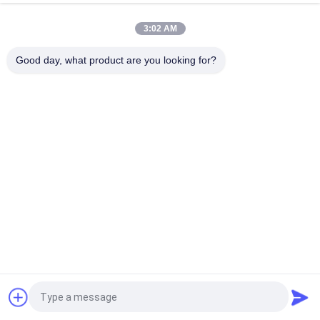
чернилами водного/рассеивания
3:02 AM
ширина сушильщика 1600мм сублимации ткани машины
сублимации краски силы 3.5кв работая
Good day, what product are you looking for?
Популярные категории
Все
Печатная Машина 
Печатная Машина 
Тканья Цифров
Ткани Цифров
Ультрафиолетовый 
Принтер DTF
Принтер DTF
Ультрафиолетовый 
Машина Календаря 
Принтер
Ткани
Принтер Eco 
Печатная Машина 
Растворяющий
Флага
Запрос Цитировать