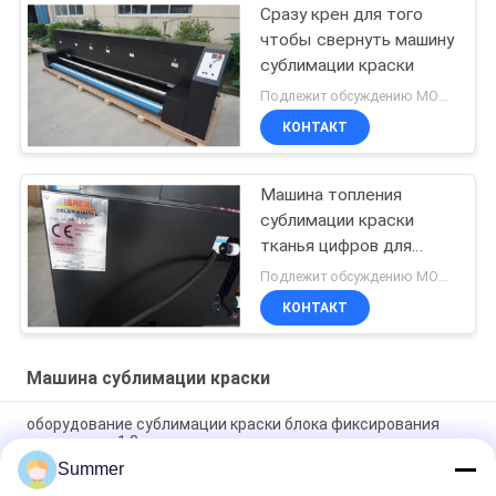
Сразу крен для того
чтобы свернуть машину
сублимации краски
Подлежит обсуждению MOQ:1 комплект
КОНТАКТ
Машина топления
сублимации краски
тканья цифров для
полиэфира
Подлежит обсуждению MOQ:Один комплект
КОНТАКТ
Машина сублимации краски
оборудование сублимации краски блока фиксирования
полиэстера 1.8m
Summer
3 Эпсон 4720 голов красят оборудование сублимации с