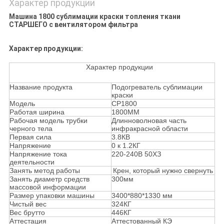
Характер продукции
Машина 1800 сублимации краски топления ткани
СТАРШЕГО с вентилятором фильтра
Характер продукции:
Характер продукции
Название продукта
Подогреватель сублимации
краски
Модель
СР1800
Работая ширина
1800ММ
Рабочая модель трубки
Длинноволновая часть
черного тела
инфракрасной области
Первая сила
3.8КВ
Напряжение
0 к 1.2КГ
Напряжение тока
220-240В 50ХЗ
деятельности
Занять метод работы
Крен, который нужно свернуть
Занять диаметр средств
300мм
массовой информации
Размер упаковки машины
3400*880*1330 мм
Чистый вес
324КГ
Вес брутто
446КГ
Аттестация
Аттестованный КЭ