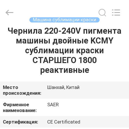
Shanghai
Color
Digital
Supplier
Co.,
Машина сублимации краски
Ltd..
All
Rights
Чернила 220-240V пигмента
ГЛАВНАЯ
Reserved.
машины двойные KCMY
СТРАНИЦА
сублимации краски
ПРОДУКЦИЯ
СТАРШЕГО 1800
реактивные
РОЛИКИ
Место
Шанхай, Китай
происхождения:
О
КОМПАНИИ
Фирменное
SAER
наименование:
НАША
Сертификация:
CE Certificated