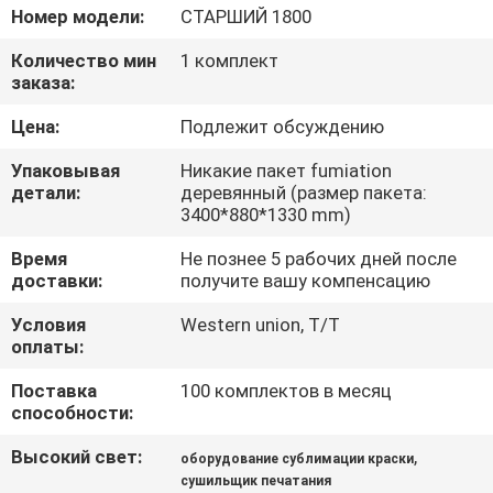
ФАБРИКА
Номер модели:
СТАРШИЙ 1800
Количество мин
1 комплект
КОНТРОЛЬ
заказа:
КАЧЕСТВА
Цена:
Подлежит обсуждению
Упаковывая
Никакие пакет fumiation
КОНТАКТНЫЕ
детали:
деревянный (размер пакета:
3400*880*1330 mm)
ДАННЫЕ
Время
Не познее 5 рабочих дней после
доставки:
получите вашу компенсацию
НОВОСТИ
Условия
Western union, T/T
оплаты:
ВСЕ
Поставка
100 комплектов в месяц
СЛУЧАИ
способности:
Высокий свет:
,
оборудование сублимации краски
COMPANY
сушильщик печатания