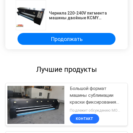
Чернила 220-240V пигмента
машины двойные KCMY
сублимации краски СТАРШЕГО
1800 реактивные
Продолжать
Лучшие продукты
Большой формат
машины сублимации
краски фиксирования
ткани для сразу
Подлежит обсуждению MOQ:Один комплект
печатной машины
КОНТАКТ
тканья