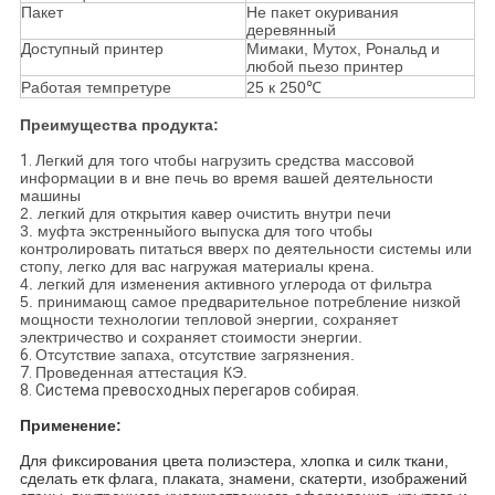
Пакет
Не пакет окуривания
деревянный
Доступный принтер
Мимаки, Мутох, Рональд и
любой пьезо принтер
Работая темпретуре
25 к 250℃
Преимущества
продукта:
1.
Легкий для того чтобы нагрузить средства массовой
информации в и вне печь во время вашей деятельности
машины
2. легкий для открытия кавер очистить внутри печи
3. муфта экстренныйого выпуска для того чтобы
контролировать питаться вверх по деятельности системы или
стопу, легко для вас нагружая материалы крена.
4. легкий для
изменения
активного углерода от фильтра
5. принимающ самое предварительное потребление низкой
мощности технологии тепловой энергии, сохраняет
электричество и сохраняет стоимости энергии.
6.
Отсутствие запаха, отсутствие загрязнения.
7.
Проведенная аттестация КЭ.
8. Система превосходных перегаров собирая.
Применение:
Для фиксирования цвета полиэстера, хлопка и силк ткани,
сделать етк флага, плаката, знамени, скатерти, изображений