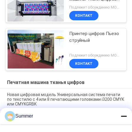
струйный для того
Подлежит обсуждению MOQ:1 комплект
чтобы свернуть тип
КОНТАКТ
Принтер цифров Пьезо
струйный
Подлежит обсуждению MOQ:Один набор
КОНТАКТ
Печатная машина тканья цифров
Новая цифровая модель Универсальная система печати
по текстилю с 4 или 8 печатающими головками i3200 CMYK
или CMYKGRBK
Summer
Shanghai SAER COLOR 4 цвета или 8 цвета Цифровая
текстильная печатная система 3200 мм Большой формат
ткани