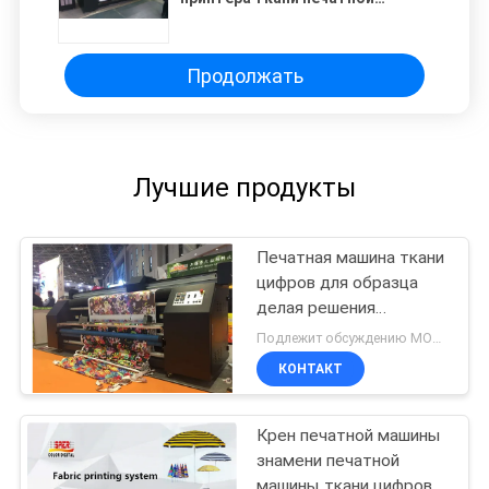
машины тканья цифров
Продолжать
Лучшие продукты
Печатная машина ткани
цифров для образца
делая решения
печатания
Подлежит обсуждению MOQ:1 комплект
КОНТАКТ
Крен печатной машины
знамени печатной
машины ткани цифров