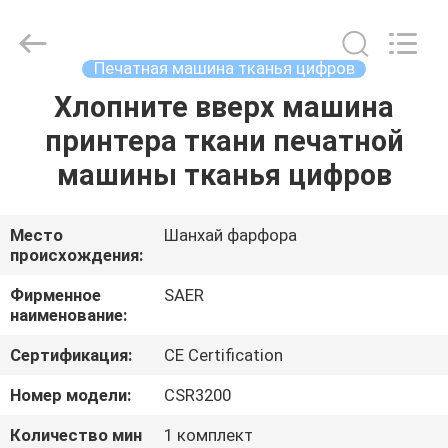
Shanghai
Color
Digital
Supplier
Co.,
Печатная машина тканья цифров
Ltd..
All
Rights
Хлопните вверх машина
ГЛАВНАЯ
Reserved.
принтера ткани печатной
СТРАНИЦА
машины тканья цифров
ПРОДУКЦИЯ
Место
Шанхай фарфора
происхождения:
РОЛИКИ
Фирменное
SAER
наименование:
О
Сертификация:
CE Certification
КОМПАНИИ
Номер модели:
CSR3200
НАША
Количество мин
1 комплект