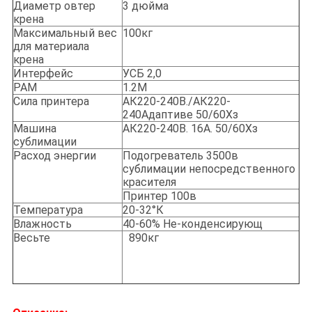
Диаметр овтер
3 дюйма
крена
Максимальный вес
100кг
для материала
крена
Интерфейс
УСБ 2,0
РАМ
1.2М
Сила принтера
АК220-240В./АК220-
240Адаптиве 50/60Хз
Машина
АК220-240В. 16А. 50/60Хз
сублимации
Расход энергии
Подогреватель 3500в
сублимации непосредственного
красителя
Принтер 100в
Температура
20-32°К
Влажность
40-60% Не-конденсирующ
Весьте
890кг