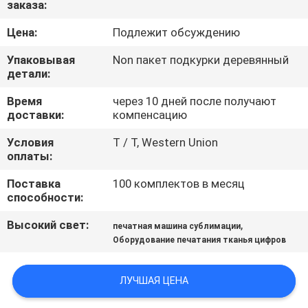
заказа:
ФАБРИКА
Цена:
Подлежит обсуждению
КОНТРОЛЬ
Упаковывая
Non пакет подкурки деревянный
КАЧЕСТВА
детали:
Время
через 10 дней после получают
доставки:
компенсацию
КОНТАКТНЫЕ
ДАННЫЕ
Условия
T / T, Western Union
оплаты:
Поставка
100 комплектов в месяц
НОВОСТИ
способности:
Высокий свет:
,
печатная машина сублимации
ВСЕ
Оборудование печатания тканья цифров
СЛУЧАИ
ЛУЧШАЯ ЦЕНА
COMPANY