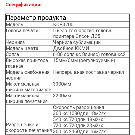
Спецификация:
Параметр продукта
Модель
КСР3200
Голова печати
Пьезо технология, голова
принтера Эпсон ДС5
Чернила
Чернила сублимации
Модель цвета
Двойное ККМИ
Сопла
(180 сопл кс 8линес) голова кс2
Высокая принтера
15мм/6мм (регулируемый)
главная
Модель снабжения
Непрерывная поставка чернил
чернил
Максимальная
3300мм
ширина материалов
Максимальная
3200мм
ширина печатания
Скорость разрешения
360 кс 1080дпи 18м2/х
540 кс 720дпи 18м2/х
Разрешение и
720 кс 720дпи 23м2/х
скорость печатания
360 кс 2160дпи 16м2/х