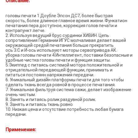
Описание:
головы печати 1.Доубле Эпсон ДС7, более быстрая
скорость, более длинное главное время жизни. Функатион
печатания пера доступное, коррекция голов печати и
контрапункт легче.
2. Используя ведущий брус сурдинки ХИВИН. Цепь
сопротивления Германии ИГУС молчаливая делает вашей
окружающей средой печатания больше прекратить
ось 3.С и И-ось используют моторы сервопривода АК.
уборка головы печати 4.Интеллигент, поставки безопасные и
удобные чистка головы печати и функция защиты.
5.Экиппед с питаясь системой мотора положительной и
отрицательной передающей функции, принимать и
питаться постоянн напряжения передачи.
6. Уникальный дизайн платформы печати для того чтобы
сделать ткань всегда ровной в процессе печатания.
7. Уникальная фильтруя система сажи, делает изображение
очень чистым.
8. Занять и питаясь ролик раздувной ролик.
9. Занять и питаясь ткань ровно
10. Низкая цена и отсутствие потребность любая бумага
передачи.
Применения: